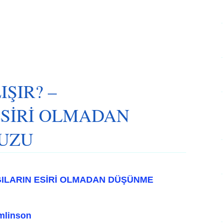
IŞIR? –
ESİRİ OLMADAN
UZU
RGILARIN ESİRİ OLMADAN DÜŞÜNME
mlinson