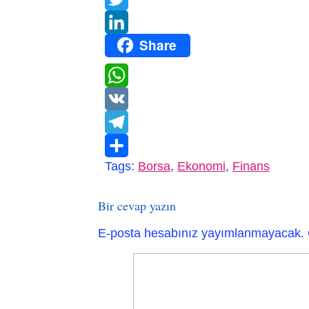
Twitter
Share
LinkedIn
WhatsApp
VK
Telegram
Tags:
Borsa
,
Ekonomi
,
Finans
Paylaş
Bir cevap yazın
E-posta hesabınız yayımlanmayacak.