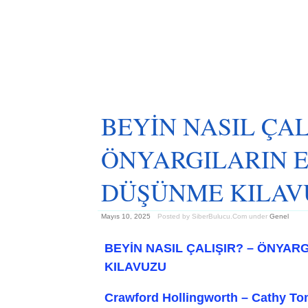
BEYİN NASIL ÇAL
ÖNYARGILARIN 
DÜŞÜNME KILAV
Mayıs 10, 2025
Posted by SiberBulucu.Com
under
Genel
BEYİN NASIL ÇALIŞIR? – ÖNYA
KILAVUZU
Crawford Hollingworth – Cathy To