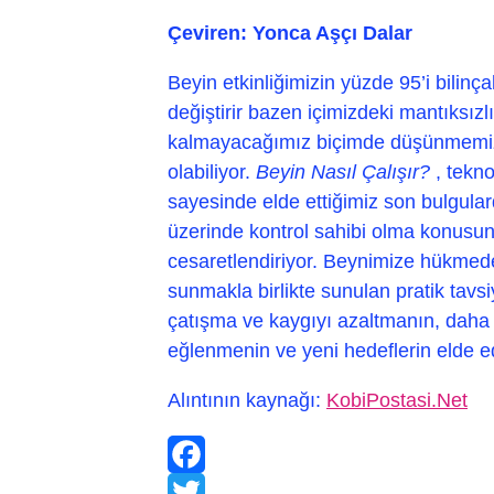
Çeviren: Yonca Aşçı Dalar
Beyin etkinliğimizin yüzde 95’i bilinça
değiştirir bazen içimizdeki mantıksız
kalmayacağımız biçimde düşünmemiz
olabiliyor.
Beyin Nasıl Çalışır?
, tekno
sayesinde elde ettiğimiz son bulgular
üzerinde kontrol sahibi olma konusunda
cesaretlendiriyor. Beynimize hükmeden 
sunmakla birlikte sunulan pratik tavsi
çatışma ve kaygıyı azaltmanın, daha i
eğlenmenin ve yeni hedeflerin elde e
Alıntının kaynağı:
KobiPostasi.Net
Facebook