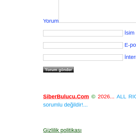
Yorum
İsim
E-po
İnter
SiberBulucu.Com
©
2026...
ALL RIG
sorumlu değildir!...
Gizlilik politikası