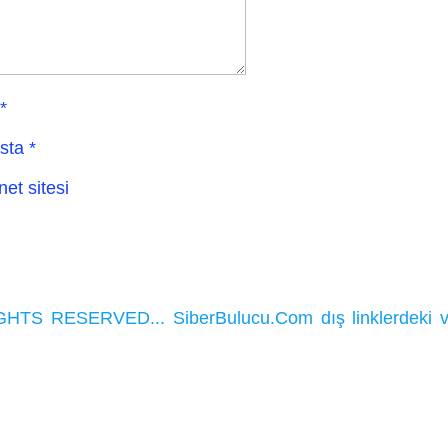
*
sta
*
net sitesi
HTS RESERVED... SiberBulucu.Com dış linklerdeki ve ka