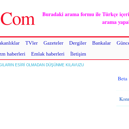
u.Com
Buradaki arama formu ile Türkçe içerikl
arama yapabi
kanlıklar
TVler
Gazeteler
Dergiler
Bankalar
Günce
zm haberleri
Emlak haberleri
İletişim
RGILARIN ESİRİ OLMADAN DÜŞÜNME KILAVUZU
Beta
Konu