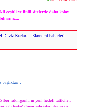
i çeşitli ve ünlü sitelerde daha kolay
lirsiniz...
l Döviz Kurları
Ekonomi haberleri
 başlıkları…
Siber saldırganların yeni hedefi tatilciler,
en çok hedef alınan sektörler ulaşım ve