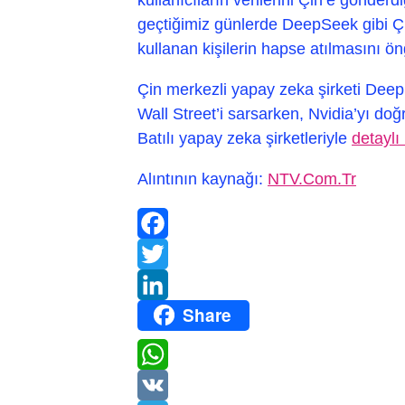
geçtiğimiz günlerde DeepSeek gibi Çin
kullanan kişilerin hapse atılmasını ö
Çin merkezli yapay zeka şirketi Dee
Wall Street’i sarsarken, Nvidia’yı doğ
Batılı yapay zeka şirketleriyle
detaylı
Alıntının kaynağı:
NTV.Com.Tr
Facebook
Twitter
Share
LinkedIn
WhatsApp