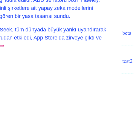
li şirketlere ait yapay zeka modellerini
ngören bir yasa tasarısı sundu.
pSeek, tüm dünyada büyük yankı uyandırarak
beta
rudan etkiledi, App Store’da zirveye çıktı ve
 ⇒
test2