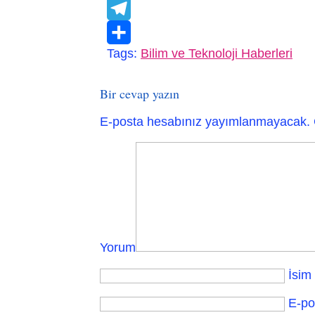
VK
Telegram
Tags:
Bilim ve Teknoloji Haberleri
Paylaş
Bir cevap yazın
E-posta hesabınız yayımlanmayacak.
Yorum
İsim
E-po