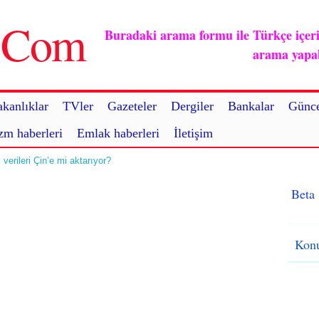
u.Com
Buradaki arama formu ile Türkçe içerikl
arama yapabi
kanlıklar
TVler
Gazeteler
Dergiler
Bankalar
Günce
zm haberleri
Emlak haberleri
İletişim
verileri Çin’e mi aktarıyor?
Beta
Konu