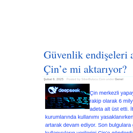
Güvenlik endişeleri a
Çin’e mi aktarıyor?
Şubat 6, 2025
Posted by SiberBulucu.Com
under
Genel
Çin merkezli yapa
rakip olarak 6 mily
adeta alt üst etti.
kurumlarında kullanımı yasaklanırken, 
artarak devam ediyor. Son bulgulara 
kullanıcıların verilerini Çin’e gönder