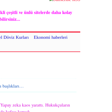
i çeşitli ve ünlü sitelerde daha kolay
lirsiniz...
l Döviz Kurları
Ekonomi haberleri
 başlıkları…
Yapay zeka kaos yarattı. Hukukçuların
da kafası karışık