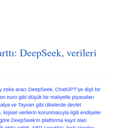
rttı: DeepSeek, verileri
y zeka aracı DeepSeek, ChatGPT’ye dişli bir
on euro gibi düşük bir maliyetle piyasaları
 İtalya ve Tayvan gibi ülkelerde devlet
kişisel verilerin korunmasıyla ilgili endişeler
göre DeepSeek’in platforma kayıt olan
diği iddia edildi. ABD senatörü Josh Hawley,