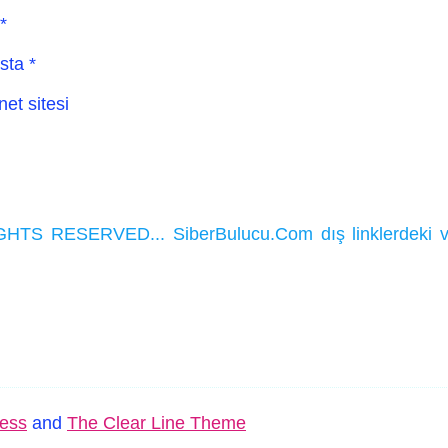
*
sta
*
net sitesi
HTS RESERVED... SiberBulucu.Com dış linklerdeki ve ka
ess
and
The Clear Line Theme