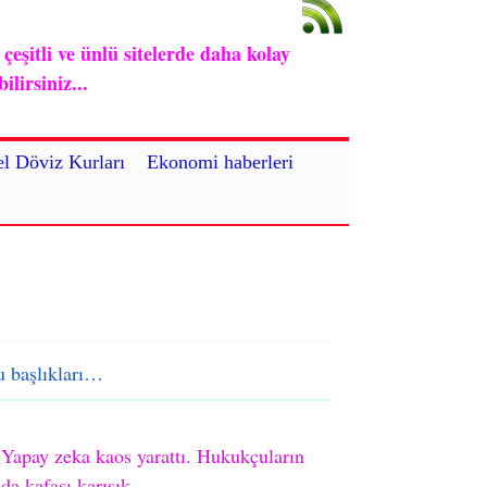
eşitli ve ünlü sitelerde daha kolay
lirsiniz...
l Döviz Kurları
Ekonomi haberleri
 başlıkları…
Yapay zeka kaos yarattı. Hukukçuların
da kafası karışık