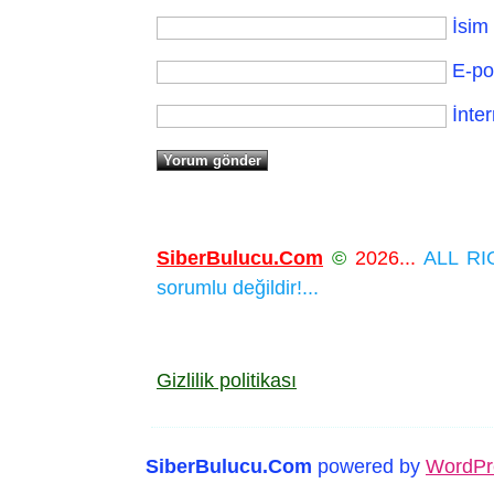
İsim
E-po
İnter
SiberBulucu.Com
©
2026...
ALL RIG
sorumlu değildir!...
Gizlilik politikası
SiberBulucu.Com
powered by
WordPr