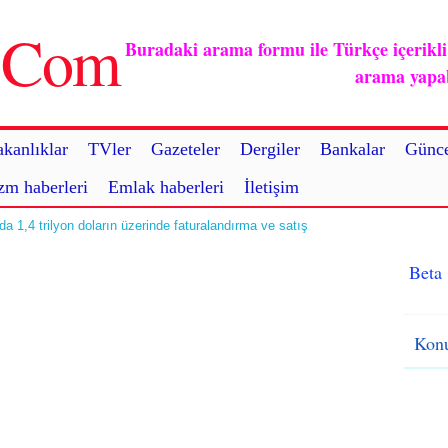
u.Com
Buradaki arama formu ile Türkçe içerikli ç
arama yapabi
kanlıklar
TVler
Gazeteler
Dergiler
Bankalar
Günce
zm haberleri
Emlak haberleri
İletişim
’da 1,4 trilyon doların üzerinde faturalandırma ve satış
Beta
Konu