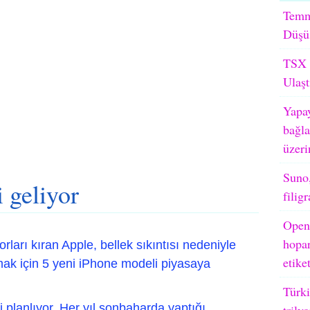
Temm
Düşü
TSX M
Ulaşt
Yapay
bağla
üzeri
Suno,
 geliyor
filig
OpenA
hopar
rları kıran Apple, bellek sıkıntısı nedeniyle
etike
mak için 5 yeni iPhone modeli piyasaya
Türki
i planlıyor. Her yıl sonbaharda yaptığı
trily