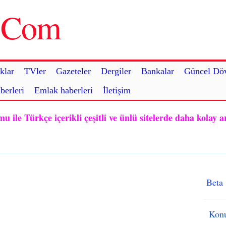
u.Com
klar
TVler
Gazeteler
Dergiler
Bankalar
Güncel Döv
berleri
Emlak haberleri
İletişim
ile Türkçe içerikli çeşitli ve ünlü sitelerde daha kolay a
Beta
Konu