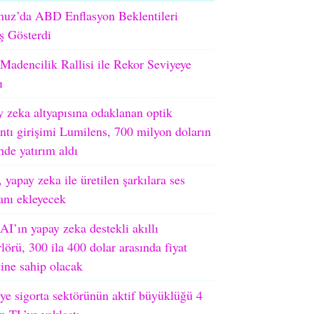
uz’da ABD Enflasyon Beklentileri
ş Gösterdi
adencilik Rallisi ile Rekor Seviyeye
ı
 zeka altyapısına odaklanan optik
ntı girişimi Lumilens, 700 milyon doların
nde yatırım aldı
 yapay zeka ile üretilen şarkılara ses
ranı ekleyecek
I’ın yapay zeka destekli akıllı
lörü, 300 ila 400 dolar arasında fiyat
tine sahip olacak
ye sigorta sektörünün aktif büyüklüğü 4
on TL’ye yaklaştı