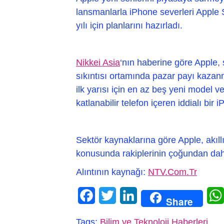
lansmanlarla iPhone severleri Apple
yılı için planlarını hazırladı.
Nikkei Asia
‘nın haberine göre Apple,
sıkıntısı ortamında pazar payı kazanm
ilk yarısı için en az beş yeni model
katlanabilir telefon içeren iddialı bir
Sektör kaynaklarına göre Apple, akıllı 
konusunda rakiplerinin çoğundan d
Alıntının kaynağı:
NTV.Com.Tr
Facebook
Twitter
LinkedIn
Share
Tags:
Bilim ve Teknoloji Haberleri