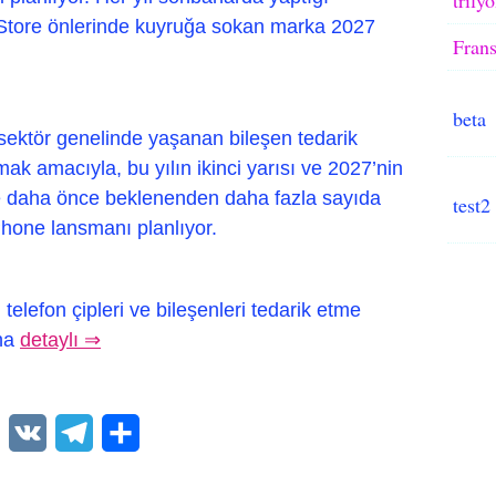
 Store önlerinde kuyruğa sokan marka 2027
Frans
beta
 sektör genelinde yaşanan bileşen tedarik
ak amacıyla, bu yılın ikinci yarısı ve 2027’nin
 ve daha önce beklenenden daha fazla sayıda
test2
 iPhone lansmanı planlıyor.
telefon çipleri ve bileşenleri tedarik etme
aha
detaylı ⇒
WhatsApp
VK
Telegram
Paylaş