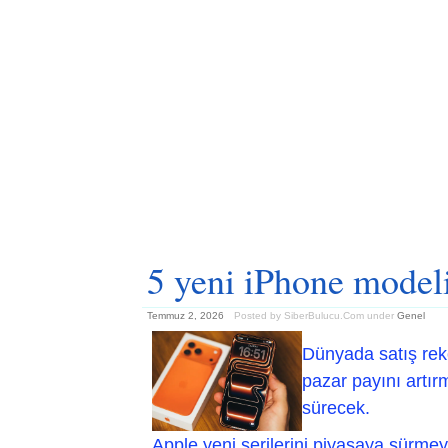
5 yeni iPhone modeli
Temmuz 2, 2026
Posted by SiberBulucu.Com
under
Genel
Dünyada satış reko
pazar payını artır
sürecek.
Apple yeni serilerini piyasaya sürmey