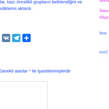
r, bazı öncelikli grupların belirlendiğini ve
diklerini aktardı.
Suno,
filig
beta
WhatsApp
VK
Telegram
Paylaş
test2
Gerekli alanlar
*
ile işaretlenmişlerdir