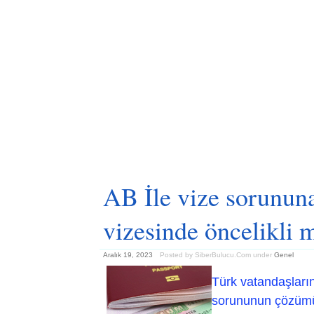
AB İle vize sorunun
vizesinde öncelikli m
Aralık 19, 2023
Posted by SiberBulucu.Com
under
Genel
Türk vatandaşları
sorununun çözümü i