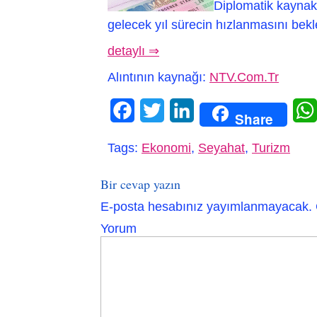
Diplomatik kaynakla
gelecek yıl sürecin hızlanmasını bekle
detaylı ⇒
Alıntının kaynağı:
NTV.Com.Tr
Facebook
Twitter
LinkedIn
Share
Tags:
Ekonomi
,
Seyahat
,
Turizm
Bir cevap yazın
E-posta hesabınız yayımlanmayacak.
Yorum