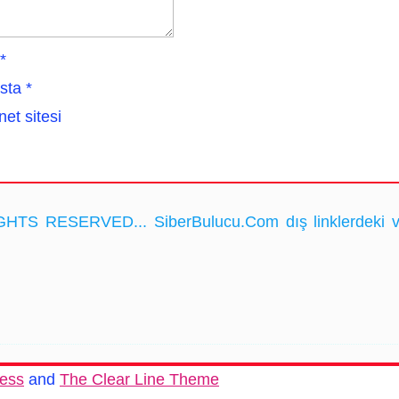
*
sta
*
net sitesi
HTS RESERVED... SiberBulucu.Com dış linklerdeki ve ka
ess
and
The Clear Line Theme