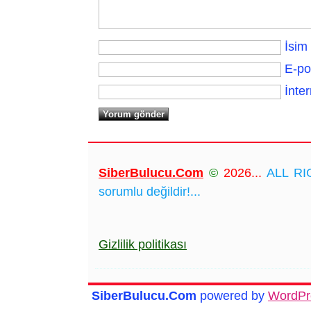
İsim
E-po
İnter
SiberBulucu.Com
©
2026...
ALL RIG
sorumlu değildir!...
Gizlilik politikası
SiberBulucu.Com
powered by
WordPr