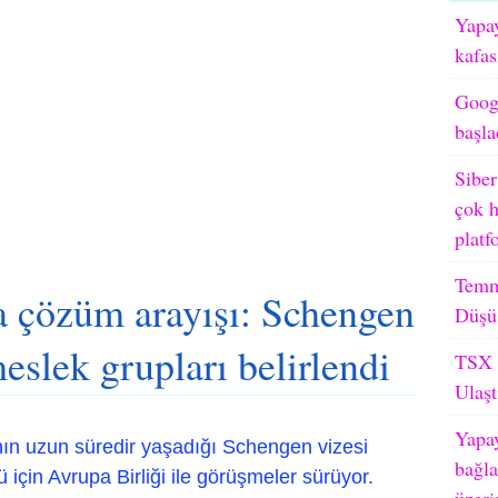
Yapay
kafas
Googl
başla
Siber
çok h
platf
Temm
a çözüm arayışı: Schengen
Düşü
eslek grupları belirlendi
TSX M
Ulaşt
Yapay
nın uzun süredir yaşadığı Schengen vizesi
bağla
çin Avrupa Birliği ile görüşmeler sürüyor.
üzeri