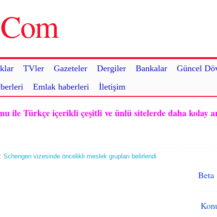
u.Com
klar
TVler
Gazeteler
Dergiler
Bankalar
Güncel Döv
berleri
Emlak haberleri
İletişim
ile Türkçe içerikli çeşitli ve ünlü sitelerde daha kolay a
 Schengen vizesinde öncelikli meslek grupları belirlendi
Beta
Konu