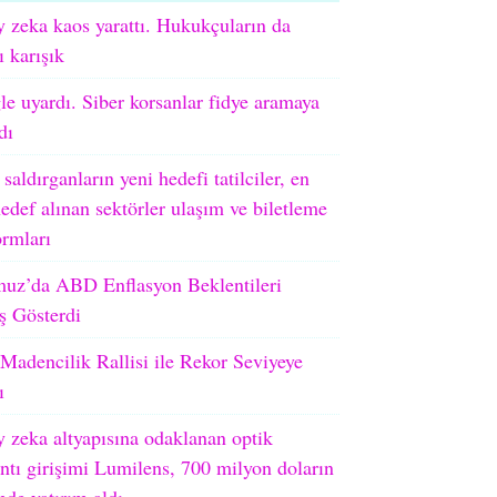
 zeka kaos yarattı. Hukukçuların da
ı karışık
e uyardı. Siber korsanlar fidye aramaya
dı
 saldırganların yeni hedefi tatilciler, en
edef alınan sektörler ulaşım ve biletleme
ormları
uz’da ABD Enflasyon Beklentileri
ş Gösterdi
adencilik Rallisi ile Rekor Seviyeye
ı
 zeka altyapısına odaklanan optik
ntı girişimi Lumilens, 700 milyon doların
nde yatırım aldı