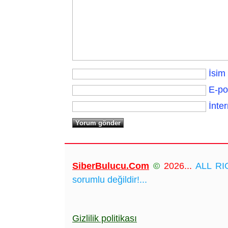
İsim
E-po
İnter
SiberBulucu.Com
©
2026...
ALL RIG
sorumlu değildir!...
Gizlilik politikası