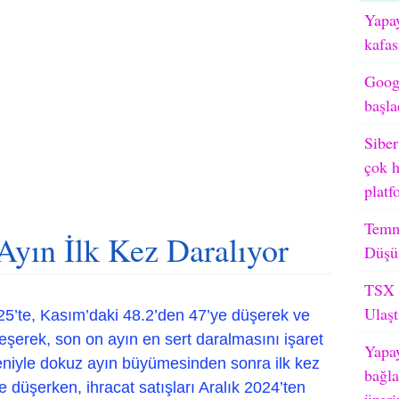
Yapay
kafas
Googl
başla
Siber
çok h
platf
Temm
Ayın İlk Kez Daralıyor
Düşü
TSX M
Ulaşt
5’te, Kasım’daki 48.2’den 47’ye düşerek ve
eşerek, son on ayın en sert daralmasını işaret
Yapay
edeniyle dokuz ayın büyümesinden sonra ilk kez
bağla
e düşerken, ihracat satışları Aralık 2024’ten
üzeri