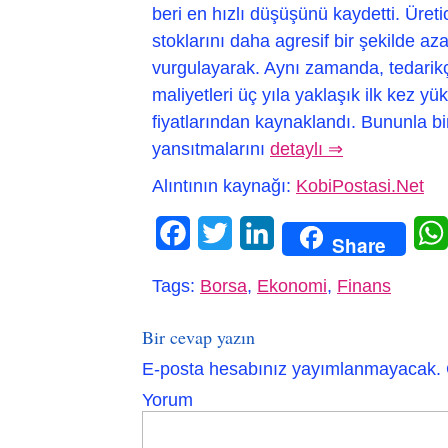
beri en hızlı düşüşünü kaydetti. Üretici
stoklarını daha agresif bir şekilde az
vurgulayarak. Aynı zamanda, tedarikçi
maliyetleri üç yıla yaklaşık ilk kez y
fiyatlarından kaynaklandı. Bununla bir
yansıtmalarını
detaylı ⇒
Alıntının kaynağı:
KobiPostasi.Net
Facebook
Twitter
LinkedIn
Share
Tags:
Borsa
,
Ekonomi
,
Finans
Bir cevap yazın
E-posta hesabınız yayımlanmayacak.
Yorum