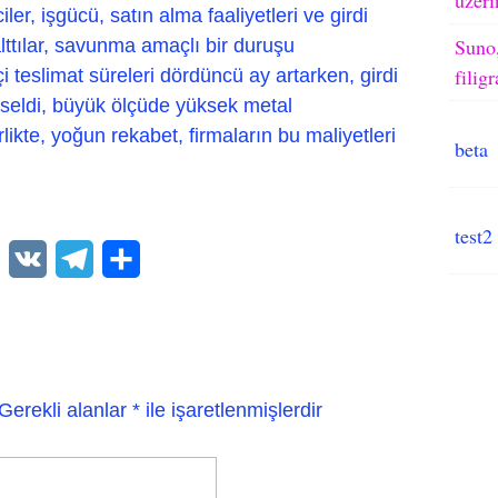
ler, işgücü, satın alma faaliyetleri ve girdi
Suno,
alttılar, savunma amaçlı bir duruşu
filig
 teslimat süreleri dördüncü ay artarken, girdi
ükseldi, büyük ölçüde yüksek metal
likte, yoğun rekabet, firmaların bu maliyetleri
beta
test2
WhatsApp
VK
Telegram
Paylaş
Gerekli alanlar
*
ile işaretlenmişlerdir