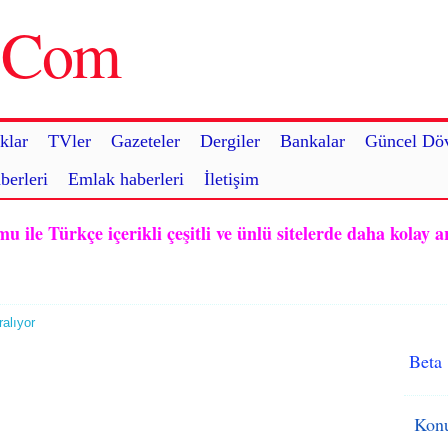
u.Com
klar
TVler
Gazeteler
Dergiler
Bankalar
Güncel Döv
berleri
Emlak haberleri
İletişim
ile Türkçe içerikli çeşitli ve ünlü sitelerde daha kolay a
alıyor
Beta
Konu