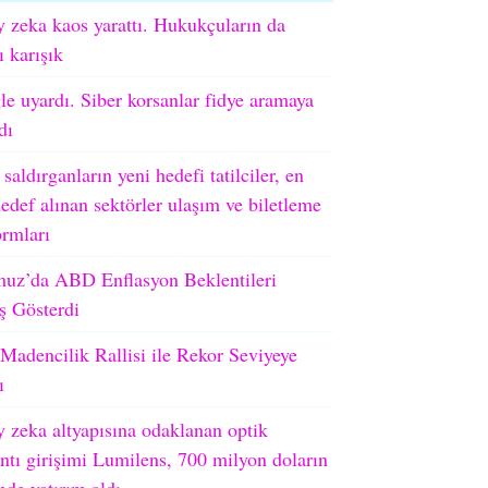
 zeka kaos yarattı. Hukukçuların da
ı karışık
e uyardı. Siber korsanlar fidye aramaya
dı
 saldırganların yeni hedefi tatilciler, en
edef alınan sektörler ulaşım ve biletleme
ormları
uz’da ABD Enflasyon Beklentileri
ş Gösterdi
adencilik Rallisi ile Rekor Seviyeye
ı
 zeka altyapısına odaklanan optik
ntı girişimi Lumilens, 700 milyon doların
nde yatırım aldı