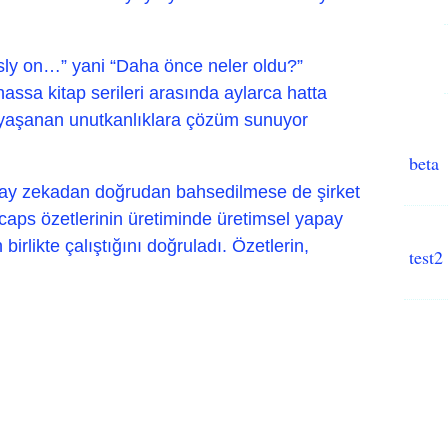
sly on…” yani “Daha önce neler oldu?”
hassa kitap serileri arasında aylarca hatta
n yaşanan unutkanlıklara çözüm sunuyor
beta
y zekadan doğrudan bahsedilmese de şirket
aps özetlerinin üretiminde üretimsel yapay
irlikte çalıştığını doğruladı. Özetlerin,
test2