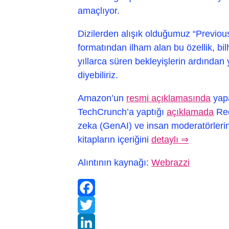
amaçlıyor.
Dizilerden alışık olduğumuz “Previou
formatından ilham alan bu özellik, bil
yıllarca süren bekleyişlerin ardında
diyebiliriz.
Amazon’un
resmi açıklamasında
yapa
TechCrunch’a yaptığı
açıklamada
Rec
zeka (GenAI) ve insan moderatörlerin b
kitapların içeriğini
detaylı ⇒
Alıntının kaynağı:
Webrazzi
Facebook
Twitter