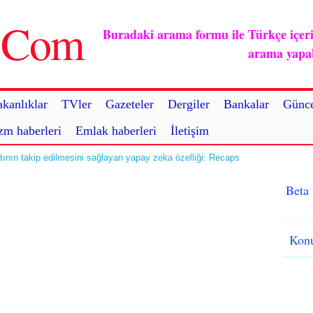
u.Com
Buradaki arama formu ile Türkçe içerikl
arama yapabi
kanlıklar
TVler
Gazeteler
Dergiler
Bankalar
Günce
zm haberleri
Emlak haberleri
İletişim
ının takip edilmesini sağlayan yapay zeka özelliği: Recaps
Beta
Konu