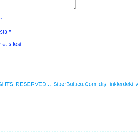
*
sta
*
net sitesi
HTS RESERVED... SiberBulucu.Com dış linklerdeki ve ka