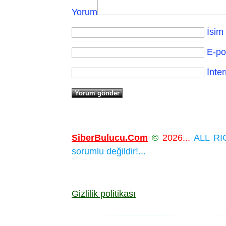
Yorum
İsim
E-po
İnter
SiberBulucu.Com
©
2026...
ALL RIG
sorumlu değildir!...
Gizlilik politikası