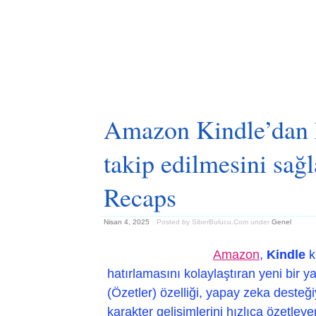
Amazon Kindle’dan h
takip edilmesini sağl
Recaps
Nisan 4, 2025
Posted by SiberBulucu.Com
under
Genel
Amazon
,
Kindle
ku
hatırlamasını kolaylaştıran yeni bir y
(Özetler) özelliği, yapay zeka desteğiy
karakter gelişimlerini hızlıca özetley