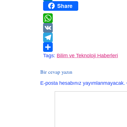
Share
LinkedIn
WhatsApp
VK
Telegram
Tags:
Bilim ve Teknoloji Haberleri
Paylaş
Bir cevap yazın
E-posta hesabınız yayımlanmayacak.