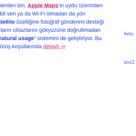
lerden biri,
Apple Maps
’in uydu üzerinden
obil veri ya da Wi-Fi olmadan da yön
ellite
özelliğine fotoğraf gönderimi desteği
cıların cihazlarını gökyüzüne doğrultmadan
beta
natural usage
” sistemini de geliştiriyor. Bu
 görüş koşullarında
detaylı ⇒
test2