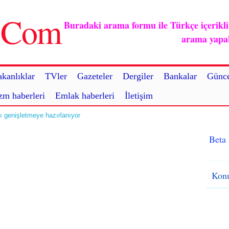
u.Com
Buradaki arama formu ile Türkçe içerikli ç
arama yapabi
kanlıklar
TVler
Gazeteler
Dergiler
Bankalar
Günce
zm haberleri
Emlak haberleri
İletişim
ı genişletmeye hazırlanıyor
Beta
Konu