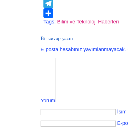
VK
Telegram
Tags:
Bilim ve Teknoloji Haberleri
Paylaş
Bir cevap yazın
E-posta hesabınız yayımlanmayacak.
Yorum
İsim
E-po