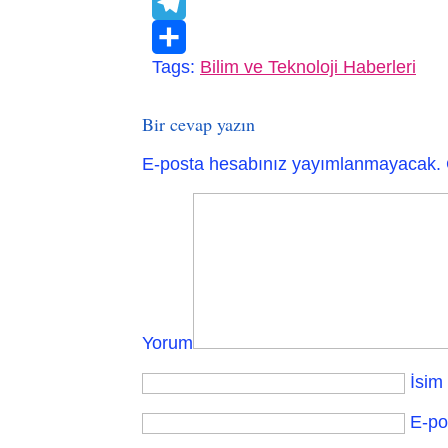
VK
Telegram
Tags:
Bilim ve Teknoloji Haberleri
Paylaş
Bir cevap yazın
E-posta hesabınız yayımlanmayacak.
Yorum
İsim
E-po