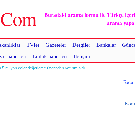
u.Com
Buradaki arama formu ile Türkçe içerikl
arama yapabi
kanlıklar
TVler
Gazeteler
Dergiler
Bankalar
Günce
zm haberleri
Emlak haberleri
İletişim
n 5 milyon dolar değerleme üzerinden yatırım aldı
Beta
Konu