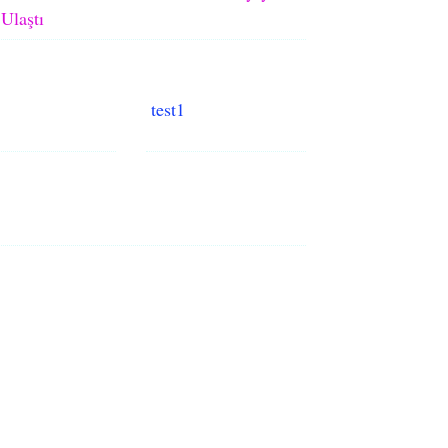
Ulaştı
test1