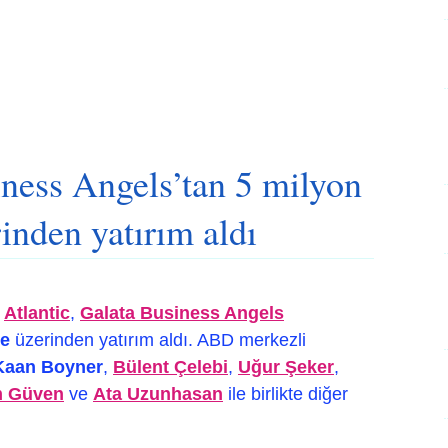
iness Angels’tan 5 milyon
inden yatırım aldı
u
Atlantic
,
Galata Business Angels
me
üzerinden yatırım aldı. ABD merkezli
Kaan Boyner
,
Bülent Çelebi
,
Uğur Şeker
,
 Güven
ve
Ata Uzunhasan
ile birlikte diğer