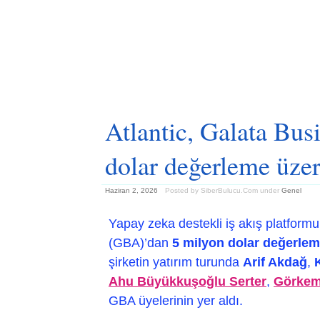
Atlantic, Galata Bus
dolar değerleme üzer
Haziran 2, 2026
Posted by SiberBulucu.Com
under
Genel
Yapay zeka destekli iş akış platform
(GBA)’dan
5 milyon dolar değerle
şirketin yatırım turunda
Arif Akdağ
,
Ahu Büyükkuşoğlu Serter
,
Görkem
GBA üyelerinin yer aldı.