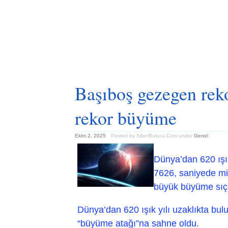
Başıboş gezegen reko
rekor büyüme
Ekim 2, 2025
Posted by SiberBulucu.Com
under
Genel
Dünya’dan 620 ışı
7626, saniyede mil
büyük büyüme sıç
Dünya’dan 620 ışık yılı uzaklıkta bul
“büyüme atağı”na sahne oldu.