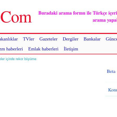
u.Com
Buradaki arama formu ile Türkçe içerikl
arama yapabi
kanlıklar
TVler
Gazeteler
Dergiler
Bankalar
Günce
zm haberleri
Emlak haberleri
İletişim
eler içinde rekor büyüme
Beta
Konu