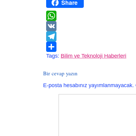
Share
LinkedIn
WhatsApp
VK
Telegram
Tags:
Bilim ve Teknoloji Haberleri
Paylaş
Bir cevap yazın
E-posta hesabınız yayımlanmayacak.