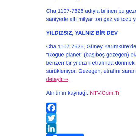
Cha 1107-7626 adıyla bilinen bu geze
saniyede altı milyar ton gaz ve tozu yu
YILDIZSIZ, YALNIZ BİR DEV
Cha 1107-7626, Güney Yarımküre’dek
“Rogue planet” (başıboş gezegen) ol
benzeri bir yıldızın etrafında dönme
sürükleniyor. Gezegen, etrafını sara
detaylı ⇒
Alıntının kaynağı:
NTV.Com.Tr
Facebook
Twitter