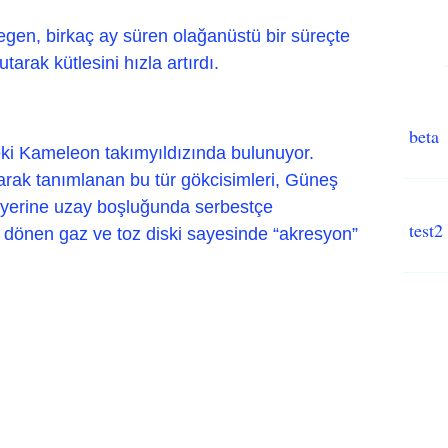
gen, birkaç ay süren olağanüstü bir süreçte
tarak kütlesini hızla artırdı.
beta
i Kameleon takımyıldızında bulunuyor.
arak tanımlanan bu tür gökcisimleri, Güneş
k yerine uzay boşluğunda serbestçe
test2
n dönen gaz ve toz diski sayesinde “akresyon”