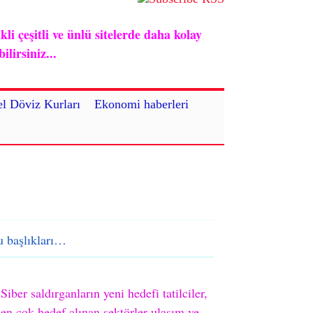
i çeşitli ve ünlü sitelerde daha kolay
lirsiniz...
l Döviz Kurları
Ekonomi haberleri
 başlıkları…
Siber saldırganların yeni hedefi tatilciler,
en çok hedef alınan sektörler ulaşım ve