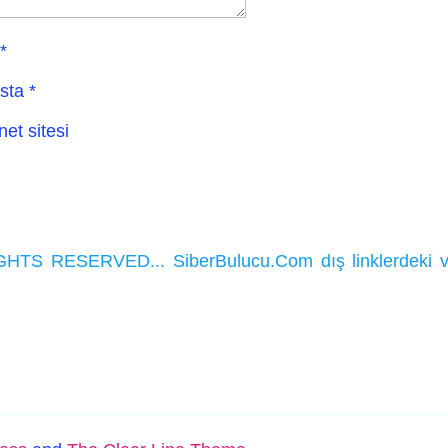
*
sta
*
net sitesi
HTS RESERVED... SiberBulucu.Com dış linklerdeki ve ka