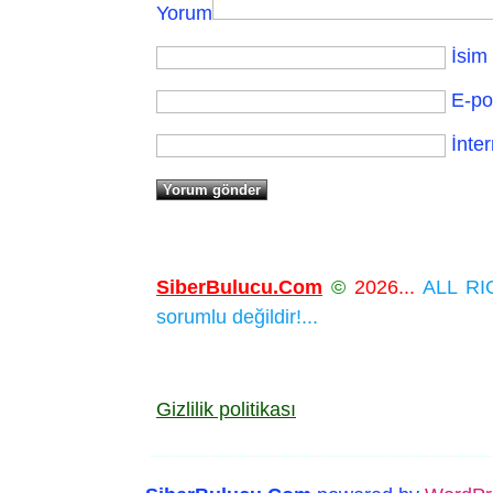
Yorum
İsim
E-po
İnter
SiberBulucu.Com
©
2026...
ALL RIG
sorumlu değildir!...
Gizlilik politikası