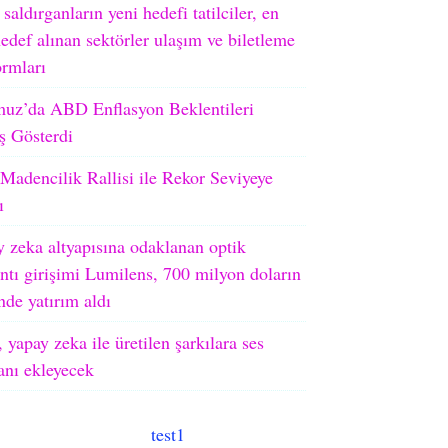
 saldırganların yeni hedefi tatilciler, en
edef alınan sektörler ulaşım ve biletleme
ormları
uz’da ABD Enflasyon Beklentileri
ş Gösterdi
adencilik Rallisi ile Rekor Seviyeye
ı
 zeka altyapısına odaklanan optik
ntı girişimi Lumilens, 700 milyon doların
nde yatırım aldı
 yapay zeka ile üretilen şarkılara ses
ranı ekleyecek
test1