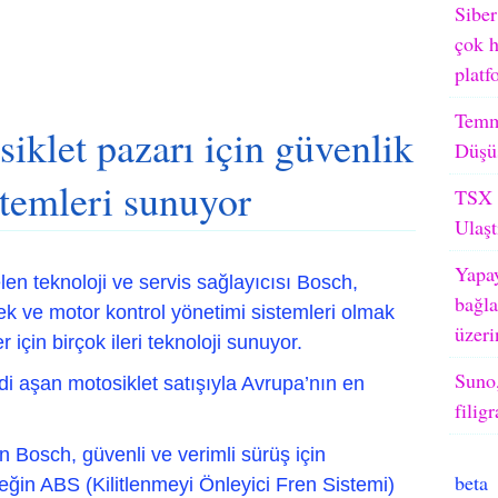
Siber
çok h
platf
Temm
iklet pazarı için güvenlik
Düşü
stemleri sunuyor
TSX M
Ulaşt
Yapay
n teknoloji ve servis sağlayıcısı Bosch,
bağla
k ve motor kontrol yönetimi sistemleri olmak
üzeri
r için birçok ileri teknoloji sunuyor.
Suno,
edi aşan motosiklet satışıyla Avrupa’nın en
filig
n Bosch, güvenli ve verimli sürüş için
beta
örneğin ABS (Kilitlenmeyi Önleyici Fren Sistemi)