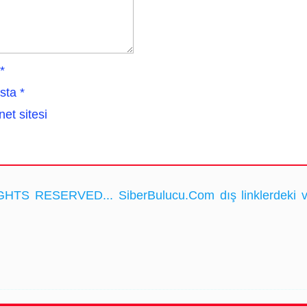
*
sta
*
net sitesi
HTS RESERVED... SiberBulucu.Com dış linklerdeki ve ka