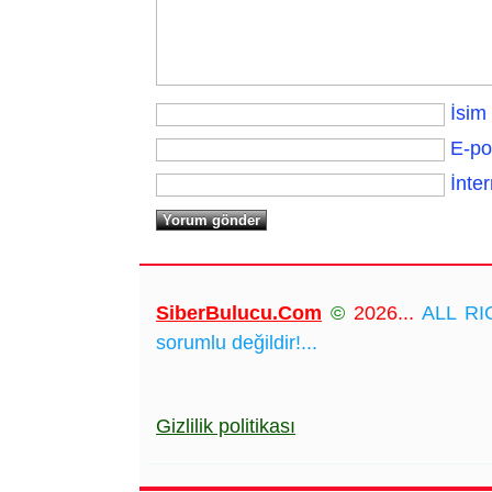
İsim
E-po
İnter
SiberBulucu.Com
©
2026...
ALL RIG
sorumlu değildir!...
Gizlilik politikası