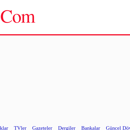
u.Com
klar
TVler
Gazeteler
Dergiler
Bankalar
Güncel Döv