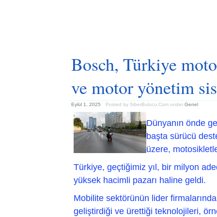
Bosch, Türkiye motos
ve motor yönetim si
Eylül 1, 2025
Posted by SiberBulucu.Com
under
Genel
Dünyanın önde gele
başta sürücü deste
üzere, motosikletle
Türkiye, geçtiğimiz yıl, bir milyon ad
yüksek hacimli pazarı haline geldi.
Mobilite sektörünün lider firmalarında
geliştirdiği ve ürettiği teknolojileri, 