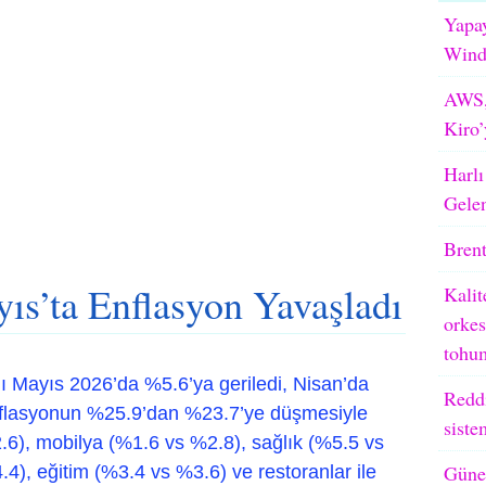
Yapay
WindB
AWS,
Kiro’
Harlı
Gele
Brent
ıs’ta Enflasyon Yavaşladı
Kalit
orkes
tohum
nı Mayıs 2026’da %5.6’ya geriledi, Nisan’da
Reddi
flasyonun %25.9’dan %23.7’ye düşmesiyle
siste
2.6), mobilya (%1.6 vs %2.8), sağlık (%5.5 vs
Güneş
4), eğitim (%3.4 vs %3.6) ve restoranlar ile