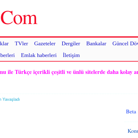
u.Com
klar
TVler
Gazeteler
Dergiler
Bankalar
Güncel Döv
berleri
Emlak haberleri
İletişim
ile Türkçe içerikli çeşitli ve ünlü sitelerde daha kolay a
n Yavaşladı
Beta
Konu