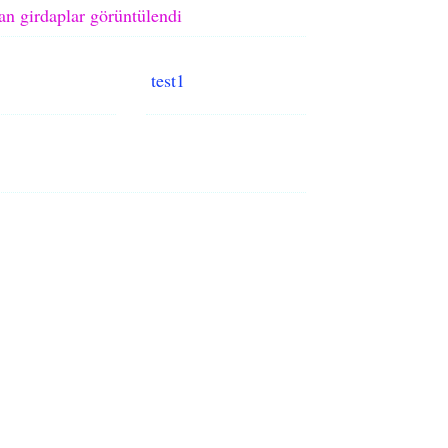
an girdaplar görüntülendi
test1