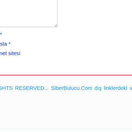
*
sta
*
net sitesi
HTS RESERVED... SiberBulucu.Com dış linklerdeki ve ka