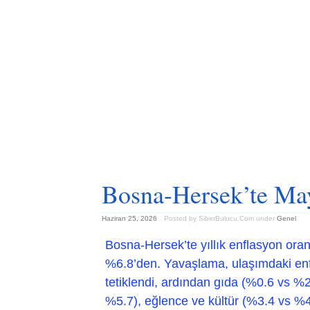
Bosna-Hersek’te May
Haziran 25, 2026
Posted by SiberBulucu.Com
under
Genel
Bosna-Hersek’te yıllık enflasyon ora
%6.8’den. Yavaşlama, ulaşımdaki en
tetiklendi, ardından gıda (%0.6 vs %
%5.7), eğlence ve kültür (%3.4 vs %4.