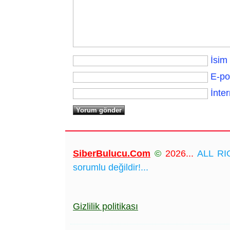
İsim
E-po
İnter
SiberBulucu.Com
©
2026...
ALL RIG
sorumlu değildir!...
Gizlilik politikası