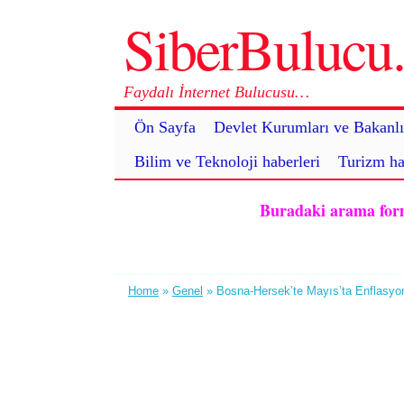
SiberBuluc
Faydalı İnternet Bulucusu…
Ön Sayfa
Devlet Kurumları ve Bakanlı
Bilim ve Teknoloji haberleri
Turizm ha
Buradaki arama formu 
Home
»
Genel
» Bosna-Hersek’te Mayıs’ta Enflasyo