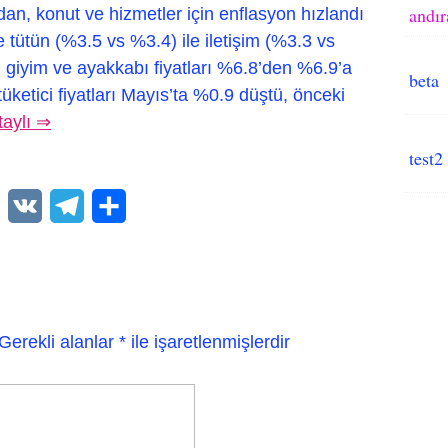
andır
dan, konut ve hizmetler için enflasyon hızlandı
e tütün (%3.5 vs %3.4) ile iletişim (%3.3 vs
, giyim ve ayakkabı fiyatları %6.8’den %6.9’a
beta
tüketici fiyatları Mayıs’ta %0.9 düştü, önceki
taylı ⇒
test2
WhatsApp
VK
Telegram
Paylaş
Gerekli alanlar
*
ile işaretlenmişlerdir