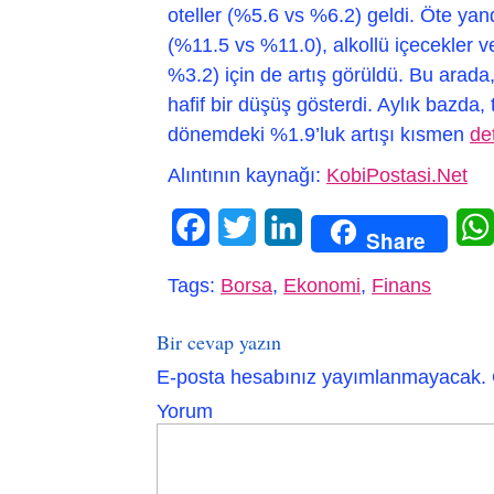
oteller (%5.6 vs %6.2) geldi. Öte yan
(%11.5 vs %11.0), alkollü içecekler v
%3.2) için de artış görüldü. Bu arada
hafif bir düşüş gösterdi. Aylık bazda, 
dönemdeki %1.9’luk artışı kısmen
de
Alıntının kaynağı:
KobiPostasi.Net
Facebook
Twitter
LinkedIn
Share
Tags:
Borsa
,
Ekonomi
,
Finans
Bir cevap yazın
E-posta hesabınız yayımlanmayacak.
Yorum