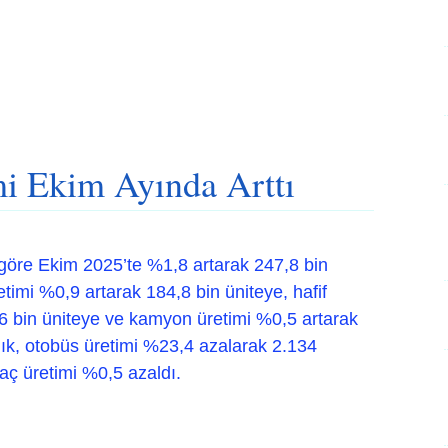
mi Ekim Ayında Arttı
 göre Ekim 2025’te %1,8 artarak 247,8 bin
etimi %0,9 artarak 184,8 bin üniteye, hafif
0,6 bin üniteye ve kamyon üretimi %0,5 artarak
lık, otobüs üretimi %23,4 azalarak 2.134
raç üretimi %0,5 azaldı.