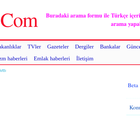
u.Com
Buradaki arama formu ile Türkçe içerikl
arama yapabi
kanlıklar
TVler
Gazeteler
Dergiler
Bankalar
Günce
zm haberleri
Emlak haberleri
İletişim
rttı
Beta
Konu