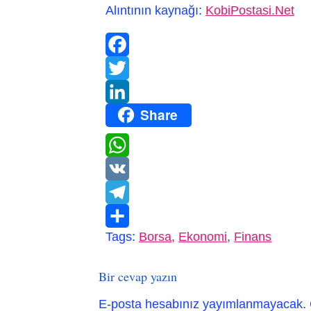
Alıntının kaynağı:
KobiPostasi.Net
Facebook
Twitter
Share
LinkedIn
WhatsApp
VK
Telegram
Tags:
Borsa
,
Ekonomi
,
Finans
Paylaş
Bir cevap yazın
E-posta hesabınız yayımlanmayacak.