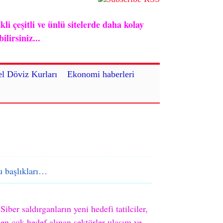
i çeşitli ve ünlü sitelerde daha kolay
lirsiniz...
l Döviz Kurları
Ekonomi haberleri
 başlıkları…
Siber saldırganların yeni hedefi tatilciler,
en çok hedef alınan sektörler ulaşım ve