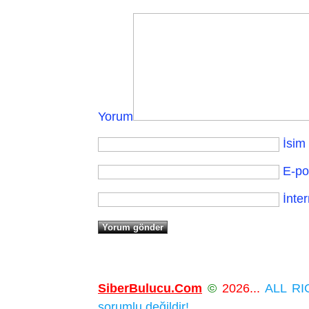
Yorum
İsim
E-po
İnter
SiberBulucu.Com
©
2026...
ALL RIG
sorumlu değildir!...