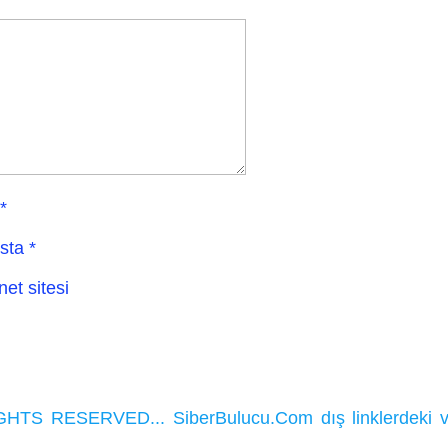
*
sta
*
net sitesi
HTS RESERVED... SiberBulucu.Com dış linklerdeki ve ka