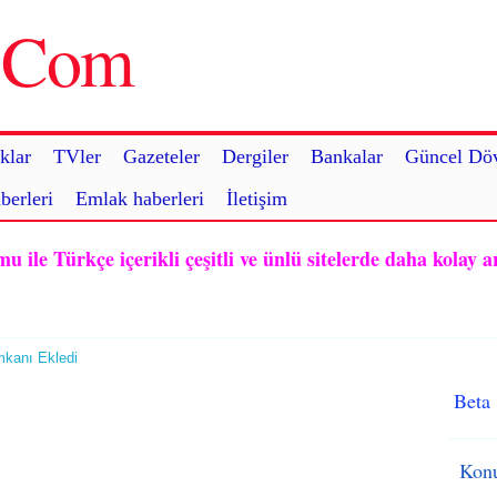
u.Com
klar
TVler
Gazeteler
Dergiler
Bankalar
Güncel Döv
berleri
Emlak haberleri
İletişim
ile Türkçe içerikli çeşitli ve ünlü sitelerde daha kolay a
mkanı Ekledi
Beta
Konu