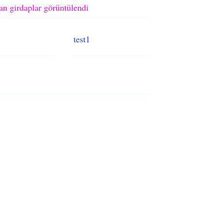
an girdaplar görüntülendi
test1