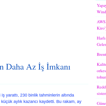
Yapay
WindB
AWS,
Kiro’
Harlı
Gele
Brent
n Daha Az İş İmkanı
Kalit
orkes
tohum
Reddi
siste
ş yarattı, 230 binlik tahminlerin altında
küçük aylık kazancı kaydetti. Bu rakam, ay
Güneş