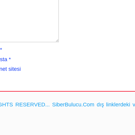
*
sta
*
net sitesi
HTS RESERVED... SiberBulucu.Com dış linklerdeki ve ka