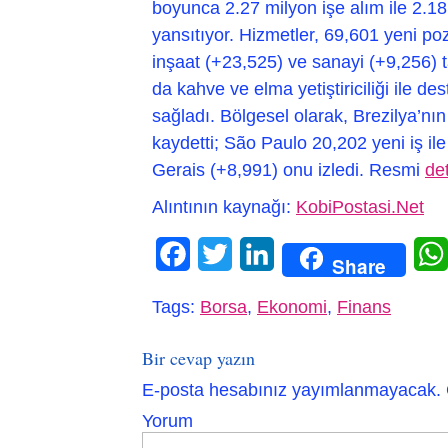
boyunca 2.27 milyon işe alım ile 2.18
yansıtıyor. Hizmetler, 69,601 yeni po
inşaat (+23,525) ve sanayi (+9,256) tak
da kahve ve elma yetiştiriciliği ile d
sağladı. Bölgesel olarak, Brezilya’nın
kaydetti; São Paulo 20,202 yeni iş il
Gerais (+8,991) onu izledi. Resmi
de
Alıntının kaynağı:
KobiPostasi.Net
Facebook
Twitter
LinkedIn
Share
Tags:
Borsa
,
Ekonomi
,
Finans
Bir cevap yazın
E-posta hesabınız yayımlanmayacak.
Yorum