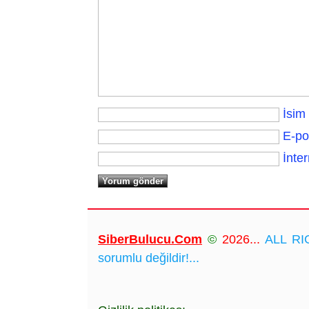
İsim
E-po
İnter
SiberBulucu.Com
©
2026...
ALL RIG
sorumlu değildir!...