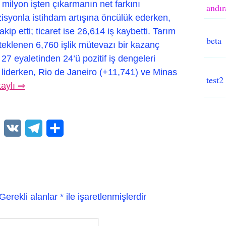
 milyon işten çıkarmanın net farkını
andır
zisyonla istihdam artışına öncülük ederken,
ip etti; ticaret ise 26,614 iş kaybetti. Tarım
beta
esteklenen 6,760 işlik mütevazı bir kazanç
 27 eyaletinden 24’ü pozitif iş dengeleri
e liderken, Rio de Janeiro (+11,741) ve Minas
test2
taylı ⇒
WhatsApp
VK
Telegram
Paylaş
Gerekli alanlar
*
ile işaretlenmişlerdir