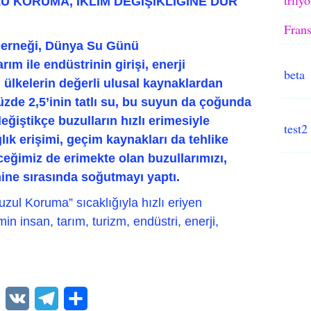
U KORUMA, İKLİM DEĞİŞİKLİĞİNE DUR
Frans
erneği, Dünya Su Günü
rım ile endüstrinin girişi, enerji
beta
, ülkelerin değerli ulusal kaynaklardan
üzde 2,5’inin tatlı su, bu suyun da çoğunda
değiştikçe buzulların hızlı erimesiyle
test2
ğlık erişimi, geçim kaynakları da tehlike
ceğimiz de erimekte olan buzullarımızı,
ne sırasında soğutmayı yaptı.
ul Koruma” sıcaklığıyla hızlı eriyen
min insan, tarım, turizm, endüstri, enerji,
WhatsApp
VK
Telegram
Paylaş