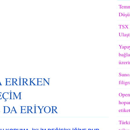
Temm
Düşü
TSX M
Ulaşt
Yapay
bağla
üzeri
Suno,
A ERİRKEN
filig
EÇİM
OpenA
hopar
 DA ERİYOR
etike
Türki
trily