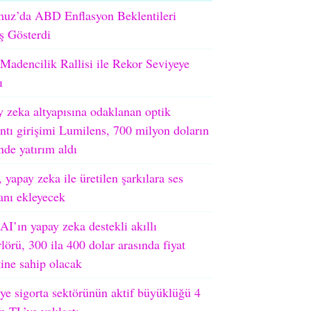
uz’da ABD Enflasyon Beklentileri
ş Gösterdi
adencilik Rallisi ile Rekor Seviyeye
ı
 zeka altyapısına odaklanan optik
ntı girişimi Lumilens, 700 milyon doların
nde yatırım aldı
 yapay zeka ile üretilen şarkılara ses
ranı ekleyecek
I’ın yapay zeka destekli akıllı
lörü, 300 ila 400 dolar arasında fiyat
tine sahip olacak
ye sigorta sektörünün aktif büyüklüğü 4
on TL’ye yaklaştı