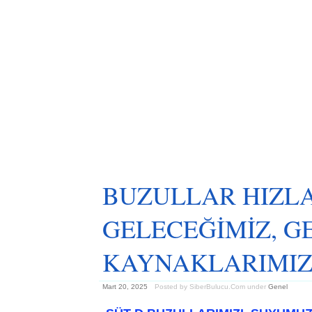
BUZULLAR HIZL
GELECEĞİMİZ, G
KAYNAKLARIMIZ
Mart 20, 2025
Posted by SiberBulucu.Com
under
Genel