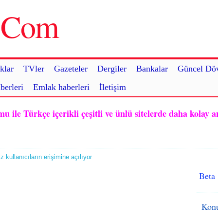
u.Com
klar
TVler
Gazeteler
Dergiler
Bankalar
Güncel Döv
berleri
Emlak haberleri
İletişim
ile Türkçe içerikli çeşitli ve ünlü sitelerde daha kolay a
 kullanıcıların erişimine açılıyor
Beta
Konu