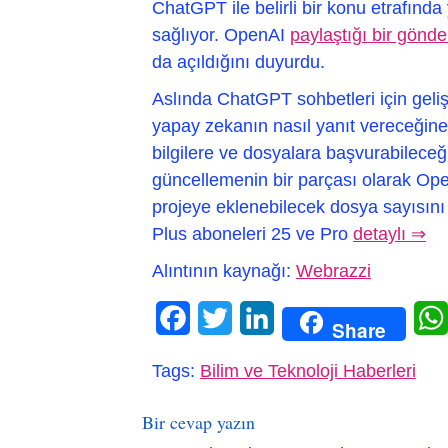
ChatGPT ile belirli bir konu etrafınd
sağlıyor. OpenAI
paylaştığı bir gönde
da açıldığını duyurdu.
Aslında ChatGPT sohbetleri için geliş
yapay zekanın nasıl yanıt vereceğine 
bilgilere ve dosyalara başvurabileceği
güncellemenin bir parçası olarak Ope
projeye eklenebilecek dosya sayısını da
Plus aboneleri 25 ve Pro
detaylı ⇒
Alıntının kaynağı:
Webrazzi
Facebook
Twitter
LinkedIn
Share
Tags:
Bilim ve Teknoloji Haberleri
Bir cevap yazın