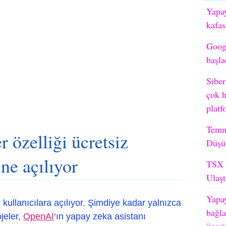
Yapay
kafas
Googl
başla
Siber
çok h
platf
Temm
 özelliği ücretsiz
Düşü
ine açılıyor
TSX M
Ulaşt
Yapay
iz kullanıcılara açılıyor. Şimdiye kadar yalnızca
bağla
ojeler,
OpenAI
‘ın yapay zeka asistanı
üzeri