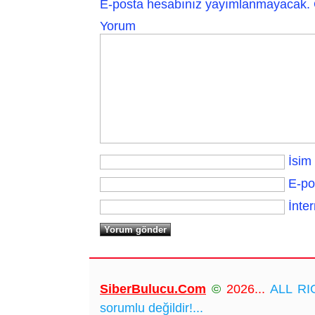
E-posta hesabınız yayımlanmayacak.
Yorum
İsim
E-po
İnter
SiberBulucu.Com
©
2026...
ALL RIG
sorumlu değildir!...