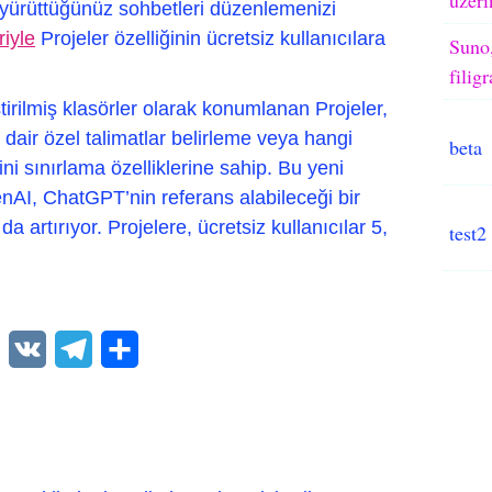
a yürüttüğünüz sohbetleri düzenlemenizi
riyle
Projeler özelliğinin ücretsiz kullanıcılara
Suno,
filig
tirilmiş klasörler olarak konumlanan Projeler,
dair özel talimatlar belirleme veya hangi
beta
ni sınırlama özelliklerine sahip. Bu yeni
nAI, ChatGPT’nin referans alabileceği bir
 artırıyor. Projelere, ücretsiz kullanıcılar 5,
test2
WhatsApp
VK
Telegram
Paylaş