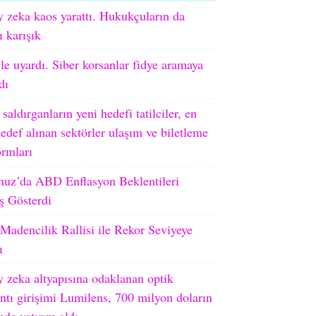
 zeka kaos yarattı. Hukukçuların da
ı karışık
e uyardı. Siber korsanlar fidye aramaya
dı
 saldırganların yeni hedefi tatilciler, en
edef alınan sektörler ulaşım ve biletleme
ormları
uz’da ABD Enflasyon Beklentileri
ş Gösterdi
adencilik Rallisi ile Rekor Seviyeye
ı
 zeka altyapısına odaklanan optik
ntı girişimi Lumilens, 700 milyon doların
nde yatırım aldı