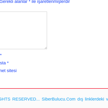
Gerekli alanlar
*
ile işaretlenmişlerdir
*
sta
*
net sitesi
HTS RESERVED... SiberBulucu.Com dış linklerdeki ve ka