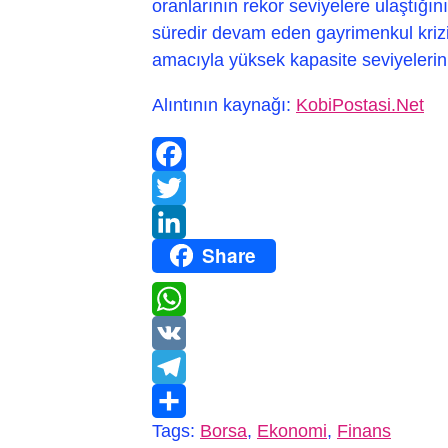
oranlarının rekor seviyelere ulaştığı
süredir devam eden gayrimenkul krizin
amacıyla yüksek kapasite seviyeleri
Alıntının kaynağı:
KobiPostasi.Net
Facebook
Twitter
Share
LinkedIn
WhatsApp
VK
Telegram
Tags:
Borsa
,
Ekonomi
,
Finans
Paylaş