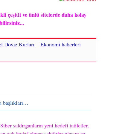
i çeşitli ve ünlü sitelerde daha kolay
lirsiniz...
l Döviz Kurları
Ekonomi haberleri
 başlıkları…
Siber saldırganların yeni hedefi tatilciler,
en çok hedef alınan sektörler ulaşım ve