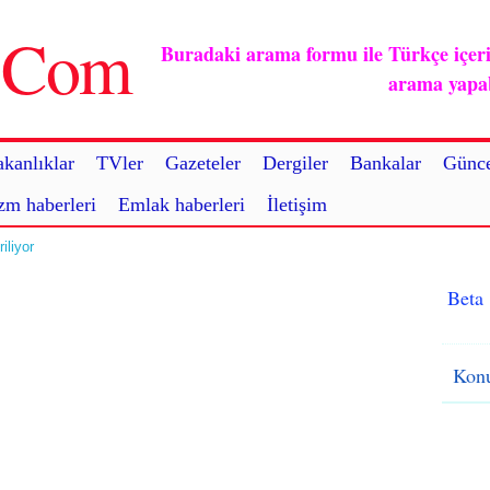
u.Com
Buradaki arama formu ile Türkçe içerikl
arama yapabi
kanlıklar
TVler
Gazeteler
Dergiler
Bankalar
Günce
zm haberleri
Emlak haberleri
İletişim
iliyor
Beta
Konu