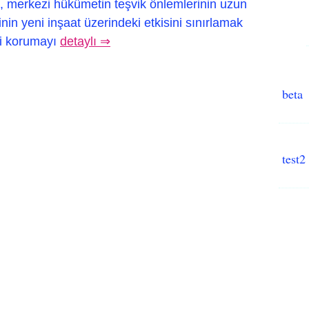
nı, merkezi hükümetin teşvik önlemlerinin uzun
in yeni inşaat üzerindeki etkisini sınırlamak
ni korumayı
detaylı ⇒
beta
test2