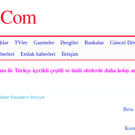
u.Com
klar
TVler
Gazeteler
Dergiler
Bankalar
Güncel Döv
berleri
Emlak haberleri
İletişim
ile Türkçe içerikli çeşitli ve ünlü sitelerde daha kolay a
şteri Kayıplarını Artırıyor
Beta
Konu