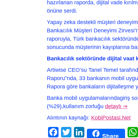
hazırlanan raporda, dijital vade kırılm
önüne serdi.
Yapay zeka destekli müşteri deneyimi
Bankacılık Müşteri Deneyimi Zirvesi’nd
raporuyla, Türk bankacılık sektöründe
sonucunda müşterinin kayıplarına ba
Bankacılık sektöründe dijital vaat 
Artiwise CEO’su Tanel Temel tarafın
Raporu”nda, 33 bankanın mobil uygu
Rapora göre bankaların dijitalleşme 
Banka mobil uygulamalarındagiriş so
(%29),kullanım zorluğu
detaylı ⇒
Alıntının kaynağı:
KobiPostasi.Net
Facebook
Twitter
LinkedIn
Share