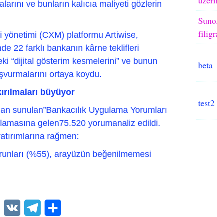
alarını ve bunların kalıcıa maliyeti gözlerin
Suno,
filig
 yönetimi (CXM) platformu Artiwise,
e 22 farklı bankanın kârne teklifleri
ki “dijital gösterim kesmelerini” ve bunun
beta
şvurmalarını ortaya koydu.
kırılmaları büyüyor
test2
dan sunulan”Bankacılık Uygulama Yorumları
lamasına gelen75.520 yorumanaliz edildi.
yatırımlarına rağmen:
runları (%55), arayüzün beğenilmemesi
WhatsApp
VK
Telegram
Paylaş