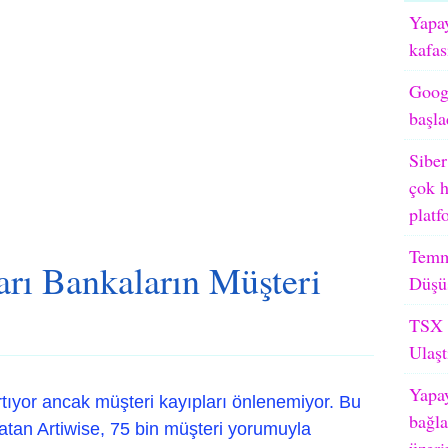
Yapay
kafas
Googl
başla
Siber
çok h
platf
Temm
ları Bankaların Müşteri
Düşü
TSX M
Ulaşt
Yapay
artıyor ancak müşteri kayıpları önlenemiyor. Bu
bağla
atan Artiwise, 75 bin müşteri yorumuyla
üzeri