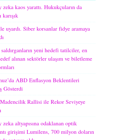
 zeka kaos yarattı. Hukukçuların da
ı karışık
e uyardı. Siber korsanlar fidye aramaya
dı
 saldırganların yeni hedefi tatilciler, en
edef alınan sektörler ulaşım ve biletleme
ormları
uz’da ABD Enflasyon Beklentileri
ş Gösterdi
adencilik Rallisi ile Rekor Seviyeye
ı
 zeka altyapısına odaklanan optik
ntı girişimi Lumilens, 700 milyon doların
nde yatırım aldı