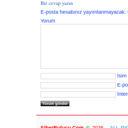
Bir cevap yazın
E-posta hesabınız yayımlanmayacak.
Yorum
İsim
E-po
İnter
SiberBulucu.Com
©
2026...
ALL RIG