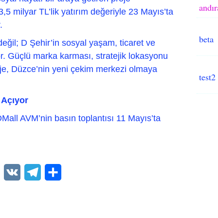
andır
5 milyar TL’lik yatırım değeriyle 23 Mayıs’ta
.
beta
değil; D Şehir’in sosyal yaşam, ticaret ve
. Güçlü marka karması, stratejik lokasyonu
roje, Düzce’nin yeni çekim merkezi olmaya
test2
 Açıyor
Mall AVM’nin basın toplantısı 11 Mayıs’ta
WhatsApp
VK
Telegram
Paylaş