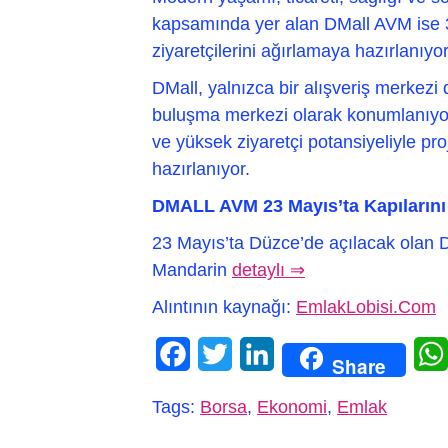
kapsamında yer alan DMall AVM ise 3,
ziyaretçilerini ağırlamaya hazırlanıyor
DMall, yalnızca bir alışveriş merkezi 
buluşma merkezi olarak konumlanıyor
ve yüksek ziyaretçi potansiyeliyle p
hazırlanıyor.
DMALL AVM 23 Mayıs’ta Kapılarını
23 Mayıs’ta Düzce’de açılacak olan D
Mandarin
detaylı ⇒
Alıntının kaynağı:
EmlakLobisi.Com
Facebook
Twitter
LinkedIn
Share
Tags:
Borsa
,
Ekonomi
,
Emlak