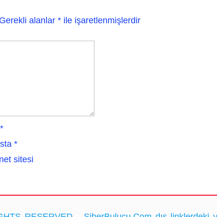
Gerekli alanlar
*
ile işaretlenmişlerdir
*
sta
*
net sitesi
HTS RESERVED... SiberBulucu.Com dış linklerdeki ve ka