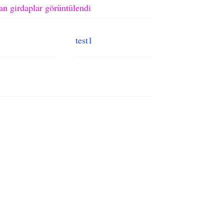
an girdaplar görüntülendi
test1