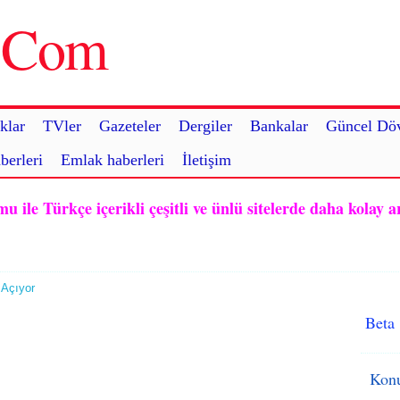
u.Com
klar
TVler
Gazeteler
Dergiler
Bankalar
Güncel Döv
berleri
Emlak haberleri
İletişim
ile Türkçe içerikli çeşitli ve ünlü sitelerde daha kolay a
 Açıyor
Beta
Konu