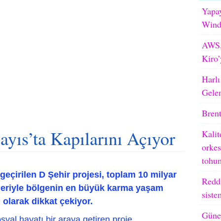
Yapay
WindB
AWS,
Kiro’
Harlı
Gele
Brent
s’ta Kapılarını Açıyor
Kalit
orkes
tohum
eçirilen D Şehir projesi, toplam 10 milyar
Reddi
eğeriyle bölgenin en büyük karma yaşam
siste
i olarak dikkat çekiyor.
Güneş
syal hayatı bir araya getiren proje