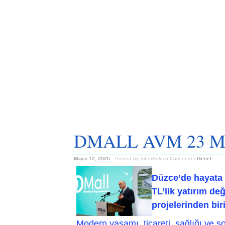
DMALL AVM 23 Mayı
Mayıs 12, 2026
Posted by SiberBulucu.Com
under
Genel
Düzce’de hayata g
TL’lik yatırım d
projelerinden bir
Modern yaşamı, ticareti, sağlığı ve so