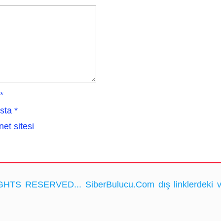
*
sta
*
net sitesi
HTS RESERVED... SiberBulucu.Com dış linklerdeki ve ka