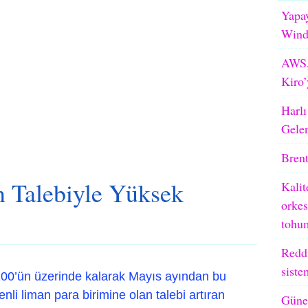
Yapay
WindB
AWS,
Kiro’
Harlı
Gele
Brent
 Talebiyle Yüksek
Kalit
orkes
tohum
Reddi
siste
0’ün üzerinde kalarak Mayıs ayından bu
li liman para birimine olan talebi artıran
Güneş