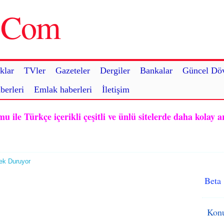
u.Com
klar
TVler
Gazeteler
Dergiler
Bankalar
Güncel Döv
berleri
Emlak haberleri
İletişim
ile Türkçe içerikli çeşitli ve ünlü sitelerde daha kolay a
ek Duruyor
Beta
Konu