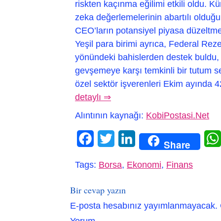
riskten kaçınma eğilimi etkili oldu. Kü
zeka değerlemelerinin abartılı olduğu
CEO’ların potansiyel piyasa düzeltmel
Yeşil para birimi ayrıca, Federal Rezer
yönündeki bahislerden destek buldu, p
gevşemeye karşı temkinli bir tutum s
özel sektör işverenleri Ekim ayında 42
detaylı ⇒
Alıntının kaynağı:
KobiPostasi.Net
Facebook
Twitter
LinkedIn
Share
Tags:
Borsa
,
Ekonomi
,
Finans
Bir cevap yazın
E-posta hesabınız yayımlanmayacak.
Yorum