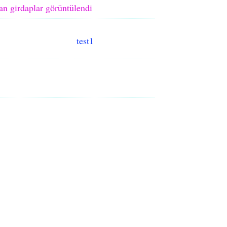
an girdaplar görüntülendi
test1