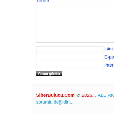
İsim
E-po
İnter
SiberBulucu.Com
©
2026...
ALL RIG
sorumlu değildir!...