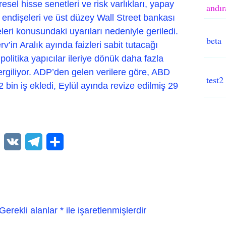
resel hisse senetleri ve risk varlıkları, yapay
andır
 endişeleri ve üst düzey Wall Street bankası
eri konusundaki uyarıları nedeniyle geriledi.
beta
v’in Aralık ayında faizleri sabit tutacağı
olitika yapıcılar ileriye dönük daha fazla
ergiliyor. ADP’den gelen verilere göre, ABD
test2
 bin iş ekledi, Eylül ayında revize edilmiş 29
WhatsApp
VK
Telegram
Paylaş
Gerekli alanlar
*
ile işaretlenmişlerdir