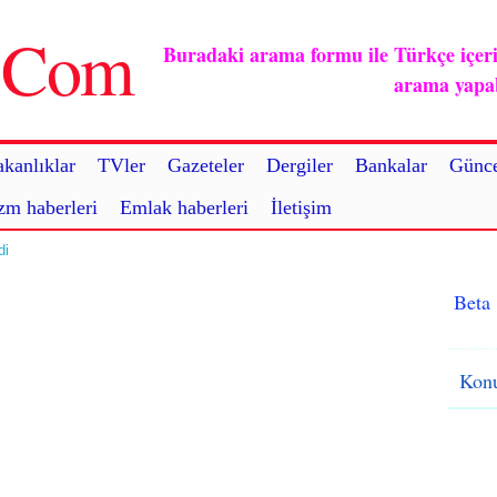
u.Com
Buradaki arama formu ile Türkçe içerikl
arama yapabi
kanlıklar
TVler
Gazeteler
Dergiler
Bankalar
Günce
zm haberleri
Emlak haberleri
İletişim
di
Beta
Konu