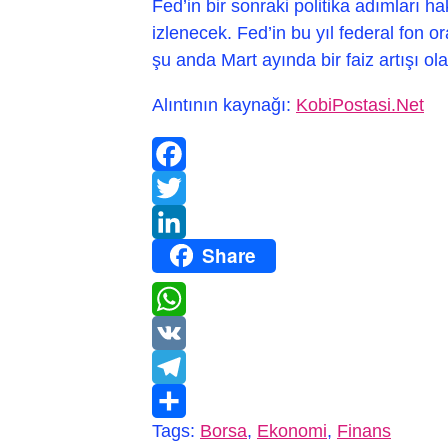
Fed’in bir sonraki politika adımları h
izlenecek. Fed’in bu yıl federal fon o
şu anda Mart ayında bir faiz artışı ola
Alıntının kaynağı:
KobiPostasi.Net
Facebook
Twitter
Share
LinkedIn
WhatsApp
VK
Telegram
Tags:
Borsa
,
Ekonomi
,
Finans
Paylaş