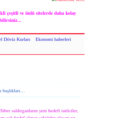
i çeşitli ve ünlü sitelerde daha kolay
lirsiniz...
l Döviz Kurları
Ekonomi haberleri
 başlıkları…
Siber saldırganların yeni hedefi tatilciler,
en çok hedef alınan sektörler ulaşım ve