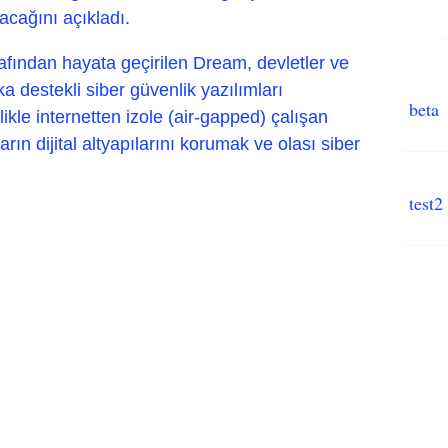
acağını açıkladı.
afından hayata geçirilen Dream, devletler ve
eka destekli siber güvenlik yazılımları
beta
llikle internetten izole (air-gapped) çalışan
rın dijital altyapılarını korumak ve olası siber
test2