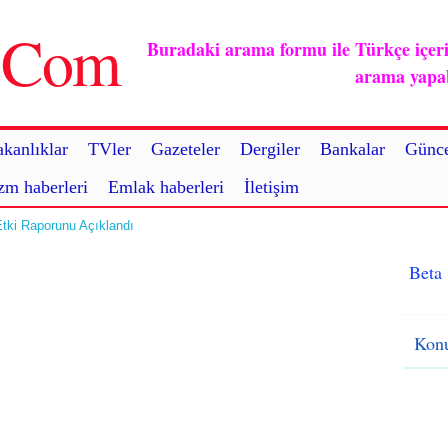
u.Com
Buradaki arama formu ile Türkçe içerikl
arama yapabi
kanlıklar
TVler
Gazeteler
Dergiler
Bankalar
Günce
zm haberleri
Emlak haberleri
İletişim
Etki Raporunu Açıklandı
Beta
Konu