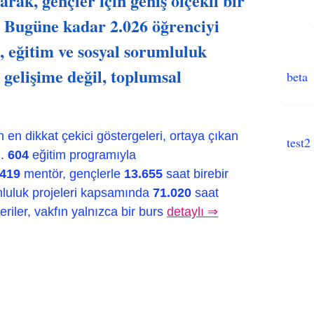
arak, gençler için geniş ölçekli bir
. Bugüne kadar 2.026 öğrenciyi
, eğitim ve sosyal sorumluluk
l gelişime değil, toplumsal
beta
n en dikkat çekici göstergeleri, ortaya çıkan
test2
u.
604
eğitim programıyla
419
mentör, gençlerle
13.655
saat birebir
mluluk projeleri kapsamında
71.020
saat
eriler, vakfın yalnızca bir burs
detaylı ⇒