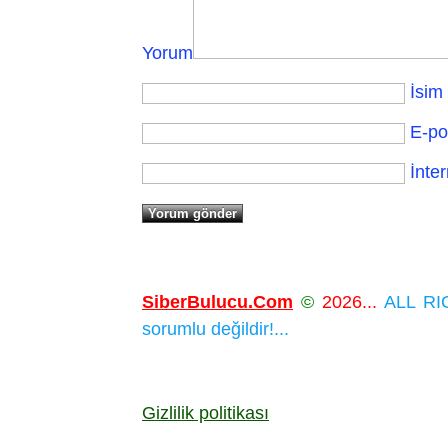
Yorum
İsim
E-po
İnter
SiberBulucu.Com
©
2026...
ALL RIG
sorumlu değildir!...
Gizlilik politikası