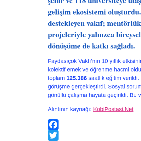
şehir ve 118 üniversiteye ulaş
gelişim ekosistemi oluşturdu
destekleyen vakıf; mentörlük
projeleriyle yalnızca bireyse
dönüşüme de katkı sağladı.
Faydasıçok Vakfı’nın 10 yıllık etkisini
kolektif emek ve öğrenme hacmi old
toplam
125.386
saatlik eğitim verildi.
görüşme gerçekleştirdi. Sosyal soru
gönüllü çalışma hayata geçirildi. Bu v
Alıntının kaynağı:
KobiPostasi.Net
Facebook