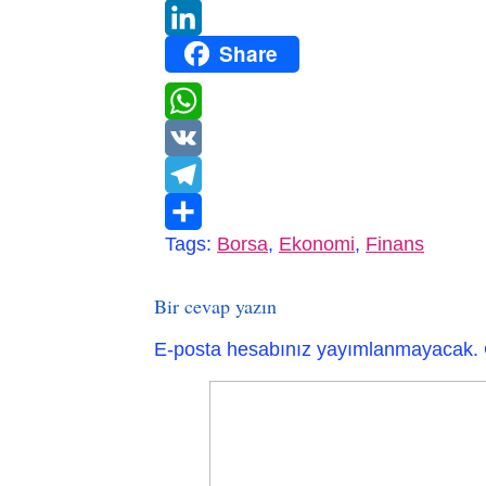
Twitter
Share
LinkedIn
WhatsApp
VK
Telegram
Tags:
Borsa
,
Ekonomi
,
Finans
Paylaş
Bir cevap yazın
E-posta hesabınız yayımlanmayacak.