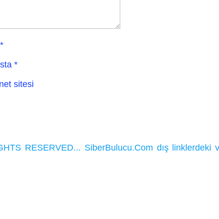
*
sta
*
net sitesi
HTS RESERVED... SiberBulucu.Com dış linklerdeki ve ka