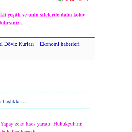
i çeşitli ve ünlü sitelerde daha kolay
lirsiniz...
l Döviz Kurları
Ekonomi haberleri
 başlıkları…
Yapay zeka kaos yarattı. Hukukçuların
da kafası karışık