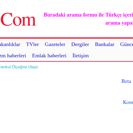
u.Com
Buradaki arama formu ile Türkçe içerikl
arama yapabi
kanlıklar
TVler
Gazeteler
Dergiler
Bankalar
Günce
zm haberleri
Emlak haberleri
İletişim
menkul Ölçeğine Ulaştı
Beta
Konu