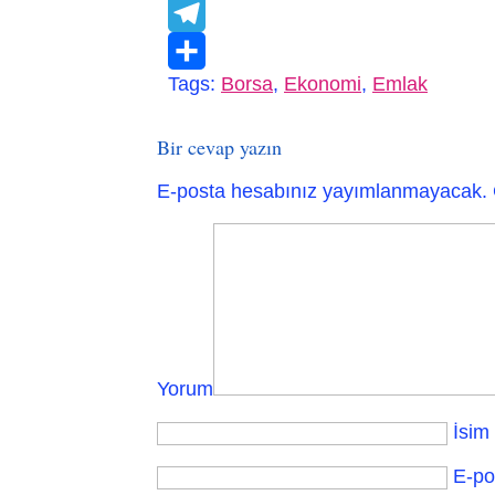
VK
Telegram
Tags:
Borsa
,
Ekonomi
,
Emlak
Paylaş
Bir cevap yazın
E-posta hesabınız yayımlanmayacak.
Yorum
İsim
E-po