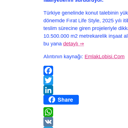
Türkiye genelinde konut talebinin yükse
dönemde Fırat Life Style, 2025 yılı i
teslim sürecine giren projeleriyle dikk
10.500.000 m2 metrekarelik inşaat alan
bu yana
detaylı ⇒
Alıntının kaynağı:
EmlakLobisi.Com
Facebook
Twitter
Share
LinkedIn
WhatsApp