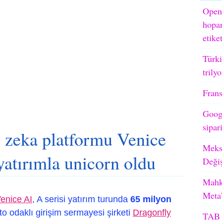
OpenA
hopar
etike
Türki
trily
Frans
Googl
sipar
y zeka platformu Venice
Meks
yatırımla unicorn oldu
Deği
Mahk
Meta’
enice AI
, A serisi yatırım turunda
65 milyon
pto odaklı girişim sermayesi şirketi
Dragonfly
TAB 