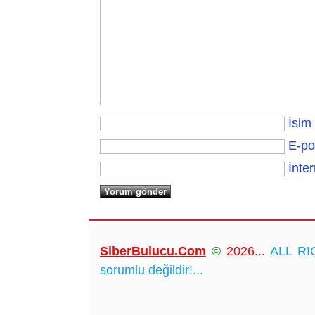
İsim
E-po
İnter
SiberBulucu.Com
©
2026...
ALL RIG
sorumlu değildir!...