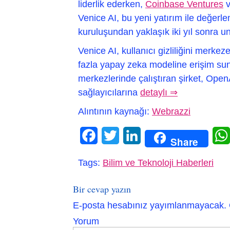
liderlik ederken,
Coinbase Ventures
Venice AI, bu yeni yatırım ile değerle
kuruluşundan yaklaşık iki yıl sonra un
Venice AI, kullanıcı gizliliğini merke
fazla yapay zeka modeline erişim sunu
merkezlerinde çalıştıran şirket, Open
sağlayıcılarına
detaylı ⇒
Alıntının kaynağı:
Webrazzi
Facebook
Twitter
LinkedIn
Share
Tags:
Bilim ve Teknoloji Haberleri
Bir cevap yazın
E-posta hesabınız yayımlanmayacak.
Yorum