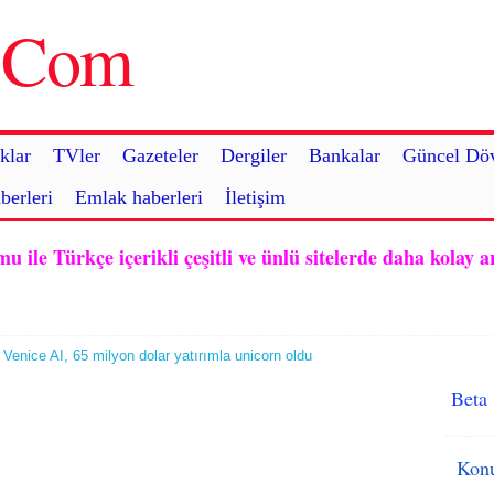
u.Com
klar
TVler
Gazeteler
Dergiler
Bankalar
Güncel Döv
berleri
Emlak haberleri
İletişim
ile Türkçe içerikli çeşitli ve ünlü sitelerde daha kolay a
 Venice AI, 65 milyon dolar yatırımla unicorn oldu
Beta
Konu