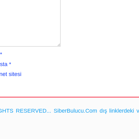
*
sta
*
net sitesi
HTS RESERVED... SiberBulucu.Com dış linklerdeki ve ka