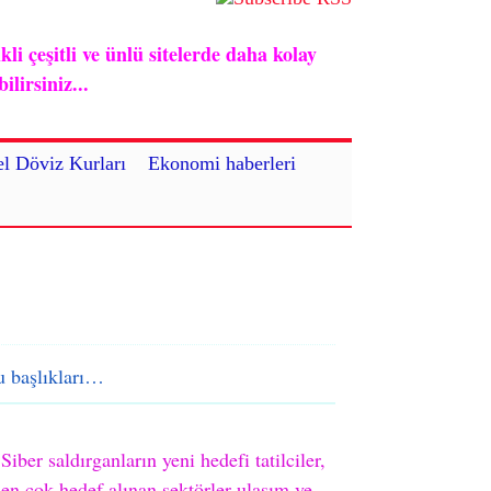
i çeşitli ve ünlü sitelerde daha kolay
lirsiniz...
l Döviz Kurları
Ekonomi haberleri
 başlıkları…
Siber saldırganların yeni hedefi tatilciler,
en çok hedef alınan sektörler ulaşım ve