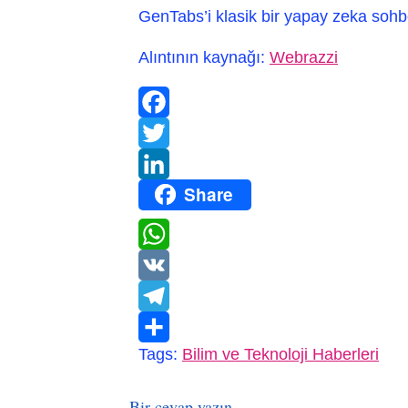
GenTabs’i klasik bir yapay zeka sohb
Alıntının kaynağı:
Webrazzi
Facebook
Twitter
Share
LinkedIn
WhatsApp
VK
Telegram
Tags:
Bilim ve Teknoloji Haberleri
Paylaş
Bir cevap yazın