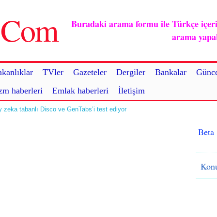
u.Com
Buradaki arama formu ile Türkçe içerikl
arama yapabi
kanlıklar
TVler
Gazeteler
Dergiler
Bankalar
Günce
zm haberleri
Emlak haberleri
İletişim
y zeka tabanlı Disco ve GenTabs’i test ediyor
Beta
Konu