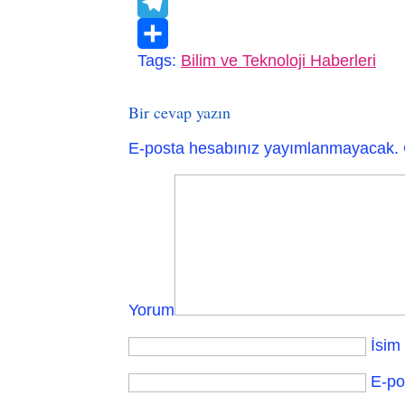
VK
Telegram
Tags:
Bilim ve Teknoloji Haberleri
Paylaş
Bir cevap yazın
E-posta hesabınız yayımlanmayacak.
Yorum
İsim
E-po