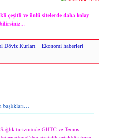
i çeşitli ve ünlü sitelerde daha kolay
lirsiniz...
l Döviz Kurları
Ekonomi haberleri
 başlıkları…
Sağlık turizminde GHTC ve Temos
International’dan stratejik ortaklığa imza