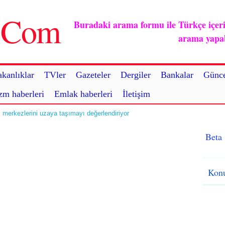
u.Com
Buradaki arama formu ile Türkçe içerikl
arama yapabi
kanlıklar
TVler
Gazeteler
Dergiler
Bankalar
Günce
zm haberleri
Emlak haberleri
İletişim
merkezlerini uzaya taşımayı değerlendiriyor
Beta
Konu