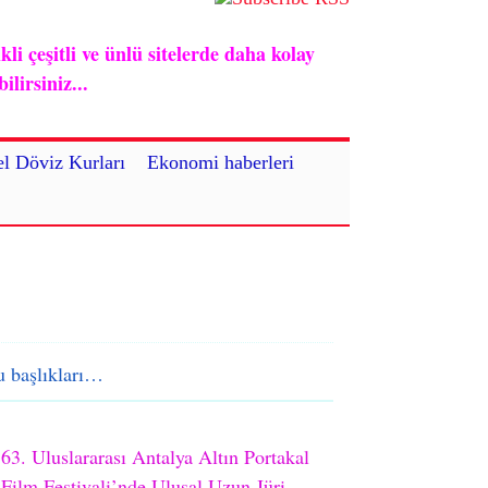
i çeşitli ve ünlü sitelerde daha kolay
lirsiniz...
l Döviz Kurları
Ekonomi haberleri
 başlıkları…
63. Uluslararası Antalya Altın Portakal
Film Festivali’nde Ulusal Uzun Jüri