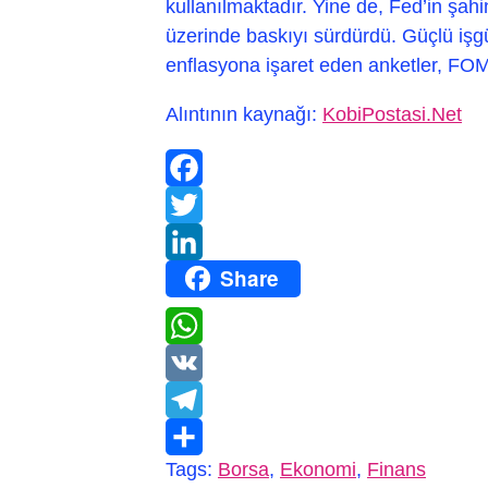
kullanılmaktadır. Yine de, Fed’in şa
üzerinde baskıyı sürdürdü. Güçlü işg
enflasyona işaret eden anketler, FO
Alıntının kaynağı:
KobiPostasi.Net
Facebook
Twitter
Share
LinkedIn
WhatsApp
VK
Telegram
Tags:
Borsa
,
Ekonomi
,
Finans
Paylaş