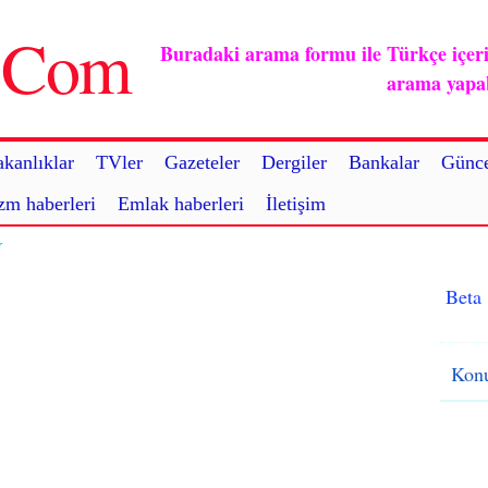
u.Com
Buradaki arama formu ile Türkçe içerikl
arama yapabi
kanlıklar
TVler
Gazeteler
Dergiler
Bankalar
Günce
zm haberleri
Emlak haberleri
İletişim
r
Beta
Konu