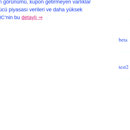
hin görünümü, kupon getirmeyen varlıklar
ücü piyasası verileri ve daha yüksek
MC’nin bu
detaylı ⇒
beta
test2