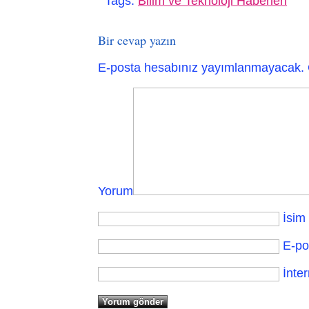
Tags:
Bilim ve Teknoloji Haberleri
Paylaş
Bir cevap yazın
E-posta hesabınız yayımlanmayacak.
Yorum
İsim
E-po
İnter