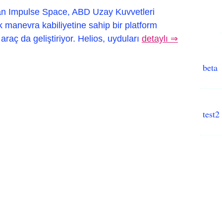
an Impulse Space, ABD Uzay Kuvvetleri
k manevra kabiliyetine sahip bir platform
r araç da geliştiriyor. Helios, uyduları
detaylı ⇒
beta
test2