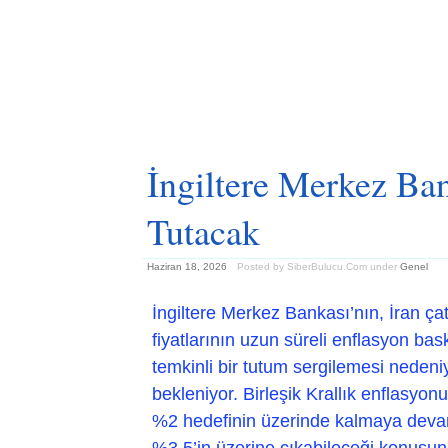
İngiltere Merkez Ban
Tutacak
Haziran 18, 2026
Posted by SiberBulucu.Com
under
Genel
İngiltere Merkez Bankası’nın, İran ça
fiyatlarının uzun süreli enflasyon bas
temkinli bir tutum sergilemesi nedeniy
bekleniyor. Birleşik Krallık enflasyo
%2 hedefinin üzerinde kalmaya devam
%3.5’in üzerine çıkabileceği konusu