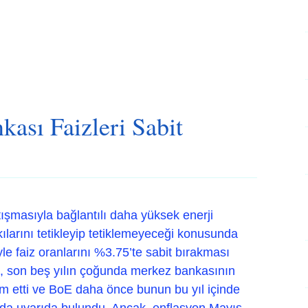
kası Faizleri Sabit
tışmasıyla bağlantılı daha yüksek enerji
kılarını tetikleyip tetiklemeyeceği konusunda
le faiz oranlarını %3.75’te sabit bırakması
nu, son beş yılın çoğunda merkez bankasının
 etti ve BoE daha önce bunun bu yıl içinde
nda uyarıda bulundu. Ancak, enflasyon Mayıs