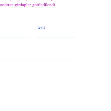
andıran girdaplar görüntülendi
test1