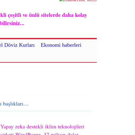
i çeşitli ve ünlü sitelerde daha kolay
lirsiniz...
l Döviz Kurları
Ekonomi haberleri
 başlıkları…
Yapay zeka destekli iklim teknolojileri
şirketi WindBorne, 37 milyon dolar