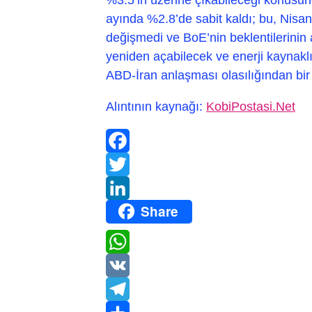
ayında %2.8’de sabit kaldı; bu, Nisa
değişmedi ve BoE’nin beklentilerinin 
yeniden açabilecek ve enerji kaynaklı 
ABD-İran anlaşması olasılığından bi
Alıntının kaynağı:
KobiPostasi.Net
Facebook
Twitter
Share
LinkedIn
WhatsApp
VK