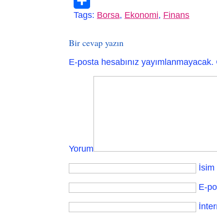
Telegram
Tags:
Borsa
,
Ekonomi
,
Finans
Paylaş
Bir cevap yazın
E-posta hesabınız yayımlanmayacak.
Yorum
İsim
E-po
İnter