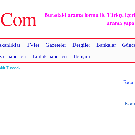
u.Com
Buradaki arama formu ile Türkçe içerikl
arama yapabi
kanlıklar
TVler
Gazeteler
Dergiler
Bankalar
Günce
zm haberleri
Emlak haberleri
İletişim
abit Tutacak
Beta
Konu