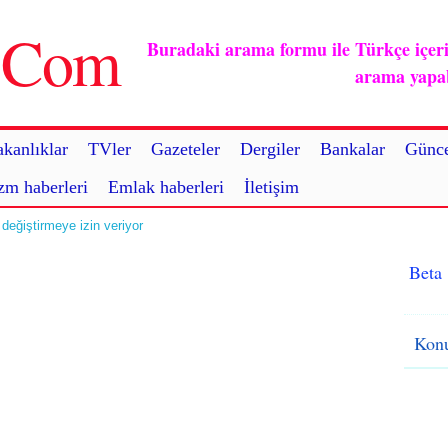
u.Com
Buradaki arama formu ile Türkçe içerikl
arama yapabi
kanlıklar
TVler
Gazeteler
Dergiler
Bankalar
Günce
zm haberleri
Emlak haberleri
İletişim
 değiştirmeye izin veriyor
Beta
Konu