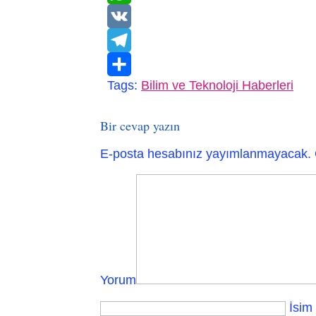
WhatsApp
VK
Telegram
Tags:
Bilim ve Teknoloji Haberleri
Paylaş
Bir cevap yazın
E-posta hesabınız yayımlanmayacak.
Yorum
İsim