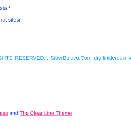
sta
*
net sitesi
HTS RESERVED... SiberBulucu.Com dış linklerdeki ve ka
ess
and
The Clear Line Theme