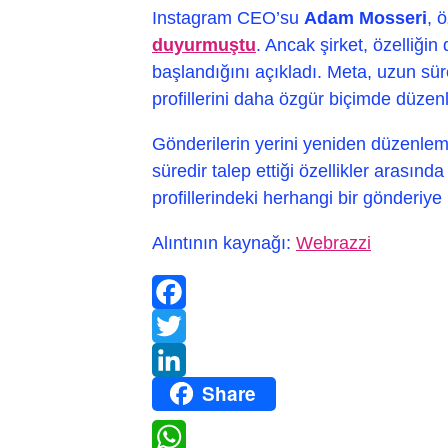
Instagram CEO’su
Adam Mosseri
, ö
duyurmuştu
. Ancak şirket, özelliği
başlandığını açıkladı. Meta, uzun süre
profillerini daha özgür biçimde düzen
Gönderilerin yerini yeniden düzenlem
süredir talep ettiği özellikler arasında
profillerindeki herhangi bir gönderiy
Alıntının kaynağı:
Webrazzi
Facebook
Twitter
Share
LinkedIn