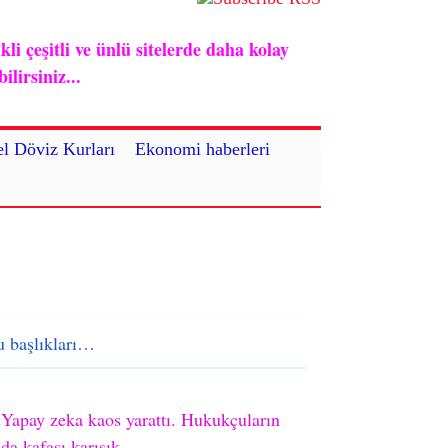
i çeşitli ve ünlü sitelerde daha kolay
lirsiniz...
l Döviz Kurları
Ekonomi haberleri
 başlıkları…
Yapay zeka kaos yarattı. Hukukçuların
da kafası karışık