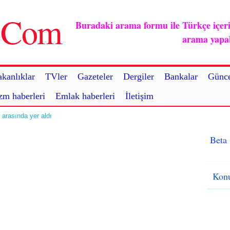
u.Com
Buradaki arama formu ile Türkçe içerikl
arama yapabi
kanlıklar
TVler
Gazeteler
Dergiler
Bankalar
Günce
zm haberleri
Emlak haberleri
İletişim
 arasında yer aldı
Beta
Konu