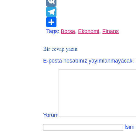
WhatsApp
VK
Telegram
Tags:
Borsa
,
Ekonomi
,
Finans
Paylaş
Bir cevap yazın
E-posta hesabınız yayımlanmayacak.
Yorum
İsim