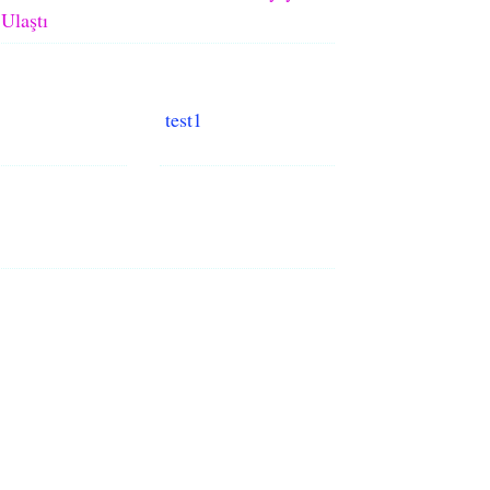
Ulaştı
test1