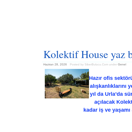
Kolektif House yaz 
Haziran 28, 2026
Posted by SiberBulucu.Com
under
Genel
Hazır ofis sektö
alışkanlıklarını
yıl da Urla’da s
açılacak Kolek
kadar iş ve yaşamı