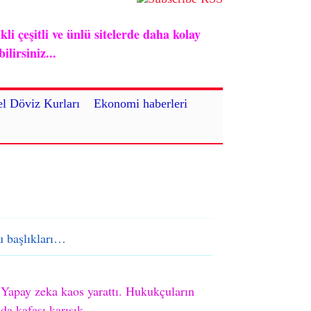
i çeşitli ve ünlü sitelerde daha kolay
lirsiniz...
l Döviz Kurları
Ekonomi haberleri
 başlıkları…
Yapay zeka kaos yarattı. Hukukçuların
da kafası karışık