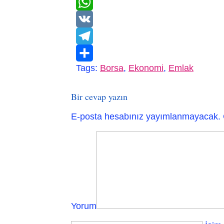
WhatsApp
VK
Telegram
Tags:
Borsa
,
Ekonomi
,
Emlak
Paylaş
Bir cevap yazın
E-posta hesabınız yayımlanmayacak.
Yorum