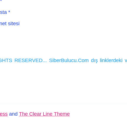
*
sta
*
net sitesi
HTS RESERVED... SiberBulucu.Com dış linklerdeki ve ka
ess
and
The Clear Line Theme