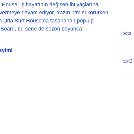
if House,
iş hayatının değişen ihtiyaçlarına
t vermeye devam ediyor.
Yazın ritmini korurken
n Urla Surf House’da tasarlanan pop-up
e Board, bu sene de sezon boyunca
beta
eyimi
test2