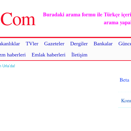
u.Com
Buradaki arama formu ile Türkçe içerikl
arama yapabi
kanlıklar
TVler
Gazeteler
Dergiler
Bankalar
Günce
zm haberleri
Emlak haberleri
İletişim
 Urla’da!
Beta
Konu