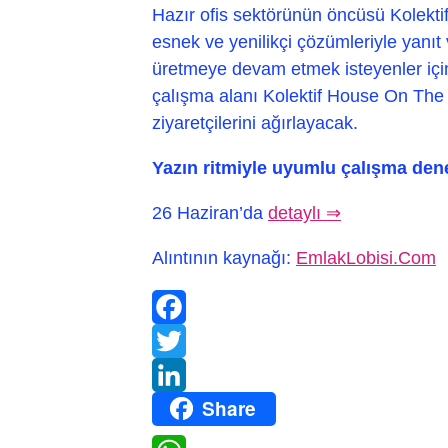
Hazır ofis sektörünün öncüsü Kolekt
esnek ve yenilikçi çözümleriyle yanı
üretmeye devam etmek isteyenler içi
çalışma alanı Kolektif House On Th
ziyaretçilerini ağırlayacak.
Yazın ritmiyle uyumlu çalışma den
26 Haziran’da
detaylı ⇒
Alıntının kaynağı:
EmlakLobisi.Com
Facebook
Twitter
Share
LinkedIn