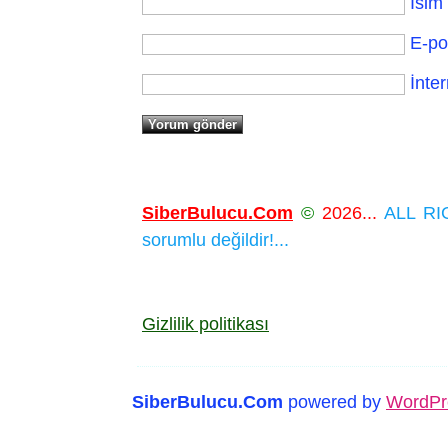
İsim
E-po
İnter
SiberBulucu.Com
©
2026...
ALL RIG
sorumlu değildir!...
Gizlilik politikası
SiberBulucu.Com
powered by
WordPr