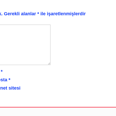
k.
Gerekli alanlar
*
ile işaretlenmişlerdir
*
sta
*
rnet sitesi