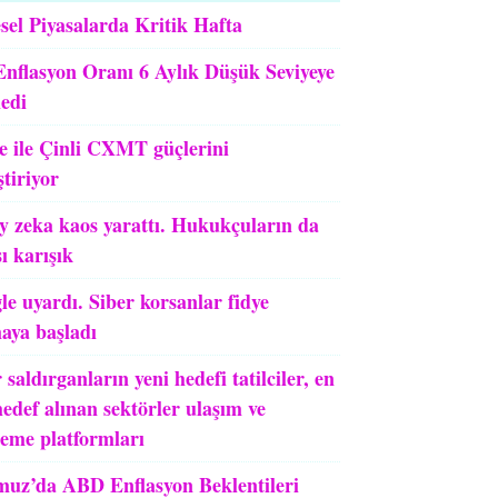
sel Piyasalarda Kritik Hafta
Enflasyon Oranı 6 Aylık Düşük Seviyeye
ledi
e ile Çinli CXMT güçlerini
ştiriyor
y zeka kaos yarattı. Hukukçuların da
ı karışık
le uyardı. Siber korsanlar fidye
aya başladı
 saldırganların yeni hedefi tatilciler, en
edef alınan sektörler ulaşım ve
leme platformları
uz’da ABD Enflasyon Beklentileri