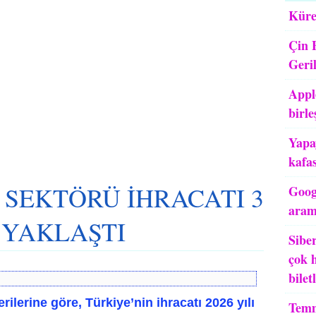
Küre
Çin 
Geri
Appl
birle
Yapa
kafas
 SEKTÖRÜ İHRACATI 3
Goog
aram
 YAKLAŞTI
Siber
çok h
bilet
erilerine göre, Türkiye’nin ihracatı 2026 yılı
Temm