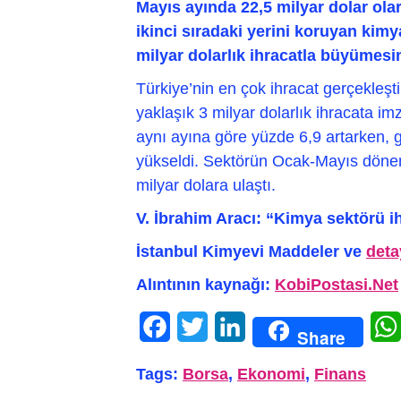
Mayıs ayında 22,5 milyar dolar olar
ikinci sıradaki yerini koruyan kim
milyar dolarlık ihracatla büyümesi
Türkiye’nin en çok ihracat gerçekleşt
yaklaşık 3 milyar dolarlık ihracata im
aynı ayına göre yüzde 6,9 artarken, g
yükseldi. Sektörün Ocak-Mayıs dönemi
milyar dolara ulaştı.
V. İbrahim Aracı: “Kimya sektörü i
İstanbul Kimyevi Maddeler ve
deta
Alıntının kaynağı:
KobiPostasi.Net
Facebook
Twitter
LinkedIn
Share
Tags:
Borsa
,
Ekonomi
,
Finans