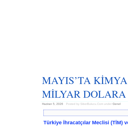
MAYIS’TA KİMYA
MİLYAR DOLARA
Haziran 5, 2026
Posted by SiberBulucu.Com
under
Genel
Türkiye İhracatçılar Meclisi (TİM) v