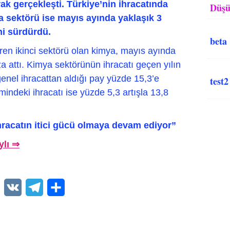
ak gerçekleşti. Türkiye’nin ihracatında
Düşü
ya sektörü ise mayıs ayında yaklaşık 3
ni sürdürdü.
beta
iren ikinci sektörü olan kimya, mayıs ayında
za attı. Kimya sektörünün ihracatı geçen yılın
enel ihracattan aldığı pay yüzde 15,3’e
test2
ndeki ihracatı ise yüzde 5,3 artışla 13,8
hracatın itici gücü olmaya devam ediyor”
ylı ⇒
WhatsApp
VK
Telegram
Paylaş