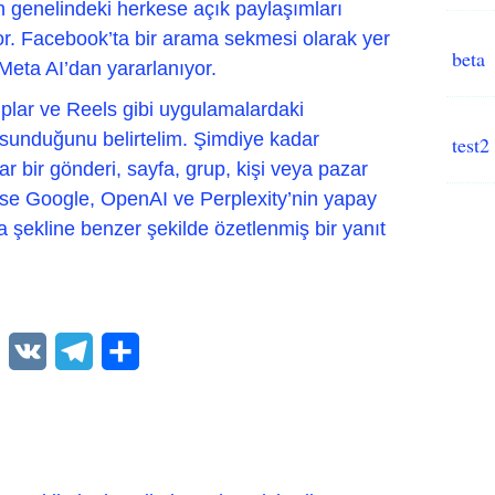
ın genelindeki herkese açık paylaşımları
yor. Facebook’ta bir arama sekmesi olarak yer
beta
 Meta AI’dan yararlanıyor.
plar ve Reels gibi uygulamalardaki
r sunduğunu belirtelim. Şimdiye kadar
test2
 bir gönderi, sayfa, grup, kişi veya pazar
e ise Google, OpenAI ve Perplexity’nin yapay
a şekline benzer şekilde özetlenmiş bir yanıt
WhatsApp
VK
Telegram
Paylaş