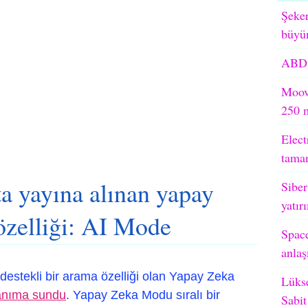
Şeker
büyü
ABD V
Moove
250 m
Elect
tama
a yayına alınan yapay
Siber
yatır
özelliği: AI Mode
Space
anlaş
destekli bir arama özelliği olan Yapay Zeka
Lüks
anıma sundu
. Yapay Zeka Modu sıralı bir
Sabit