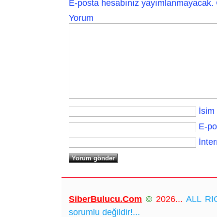
E-posta hesabınız yayımlanmayacak.
Yorum
İsim
E-po
İnter
SiberBulucu.Com
©
2026...
ALL RIG
sorumlu değildir!...