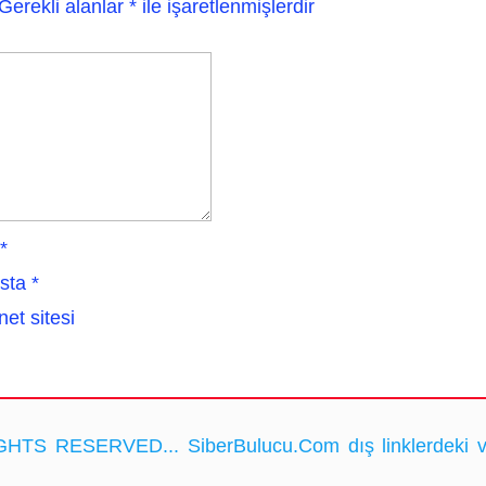
Gerekli alanlar
*
ile işaretlenmişlerdir
*
sta
*
net sitesi
HTS RESERVED... SiberBulucu.Com dış linklerdeki ve ka