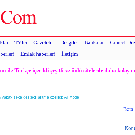
u.Com
klar
TVler
Gazeteler
Dergiler
Bankalar
Güncel Döv
berleri
Emlak haberleri
İletişim
ile Türkçe içerikli çeşitli ve ünlü sitelerde daha kolay a
 yapay zeka destekli arama özelliği: AI Mode
Beta
Konu