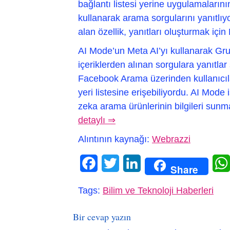
bağlantı listesi yerine uygulamaların
kullanarak arama sorgularını yanıtlı
alan özellik, yanıtları oluşturmak için
AI Mode’un Meta AI’yı kullanarak Gru
içeriklerden alınan sorgulara yanıtla
Facebook Arama üzerinden kullanıcılar
yeri listesine erişebiliyordu. AI Mod
zeka arama ürünlerinin bilgileri sunm
detaylı ⇒
Alıntının kaynağı:
Webrazzi
Facebook
Twitter
LinkedIn
Share
Tags:
Bilim ve Teknoloji Haberleri
Bir cevap yazın