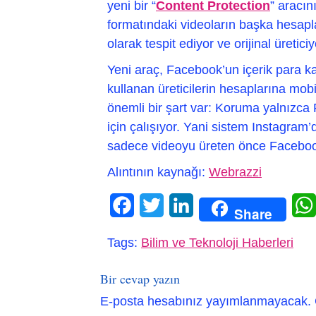
yeni bir “
Content Protection
” aracın
formatındaki videoların başka hesapl
olarak tespit ediyor ve orijinal üretic
Yeni araç, Facebook’un içerik para
kullanan üreticilerin hesaplarına mo
önemli bir şart var: Koruma yalnızca 
için çalışıyor. Yani sistem Instagram’
sadece videoyu üreten önce Facebo
Alıntının kaynağı:
Webrazzi
Facebook
Twitter
LinkedIn
Share
Tags:
Bilim ve Teknoloji Haberleri
Bir cevap yazın
E-posta hesabınız yayımlanmayacak.