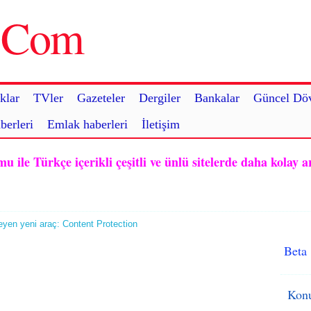
u.Com
klar
TVler
Gazeteler
Dergiler
Bankalar
Güncel Döv
berleri
Emlak haberleri
İletişim
ile Türkçe içerikli çeşitli ve ünlü sitelerde daha kolay a
yen yeni araç: Content Protection
Beta
Konu