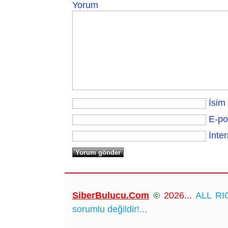
Yorum
İsim
E-po
İnter
SiberBulucu.Com
©
2026...
ALL RIG
sorumlu değildir!...