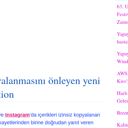
63. U
Festi
Zaim
Yapay
hasta
Yapay
WindB
AWS,
yalanmasını önleyen yeni
Kiro’
tion
Harlı
Gele
Brent
ve
Instagram
’da içerikleri izinsiz kopyalanan
şikayetlerinden birine doğrudan yanıt veren
Kalit