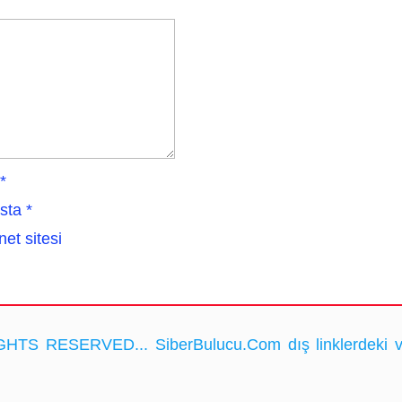
*
sta
*
net sitesi
HTS RESERVED... SiberBulucu.Com dış linklerdeki ve ka