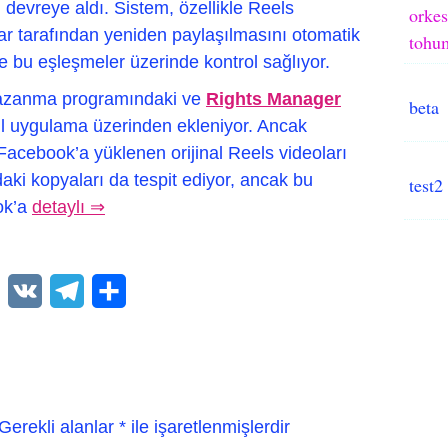
ı devreye aldı. Sistem, özellikle Reels
orkes
ar tarafından yeniden paylaşılmasını otomatik
tohum
iye bu eşleşmeler üzerinde kontrol sağlıyor.
 kazanma programındaki ve
Rights Manager
beta
bil uygulama üzerinden ekleniyor. Ancak
Facebook’a yüklenen orijinal Reels videoları
daki kopyaları da tespit ediyor, ancak bu
test2
ok’a
detaylı ⇒
WhatsApp
VK
Telegram
Paylaş
Gerekli alanlar
*
ile işaretlenmişlerdir