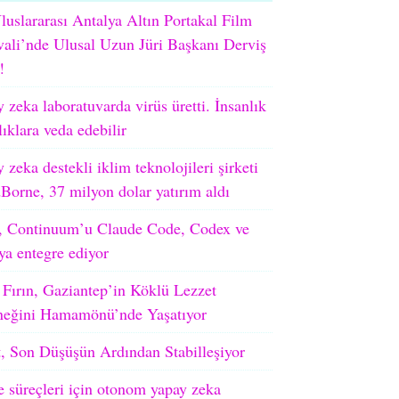
luslararası Antalya Altın Portakal Film
vali’nde Ulusal Uzun Jüri Başkanı Derviş
!
 zeka laboratuvarda virüs üretti. İnsanlık
lıklara veda edebilir
 zeka destekli iklim teknolojileri şirketi
orne, 37 milyon dolar yatırım aldı
 Continuum’u Claude Code, Codex ve
ya entegre ediyor
 Fırın, Gaziantep’in Köklü Lezzet
neğini Hamamönü’nde Yaşatıyor
, Son Düşüşün Ardından Stabilleşiyor
e süreçleri için otonom yapay zeka