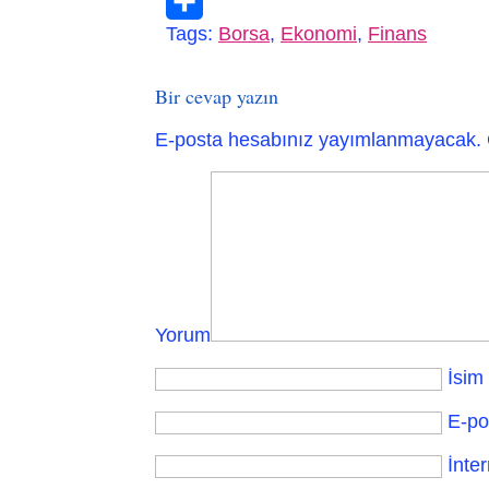
Telegram
Tags:
Borsa
,
Ekonomi
,
Finans
Paylaş
Bir cevap yazın
E-posta hesabınız yayımlanmayacak.
Yorum
İsim
E-po
İnter