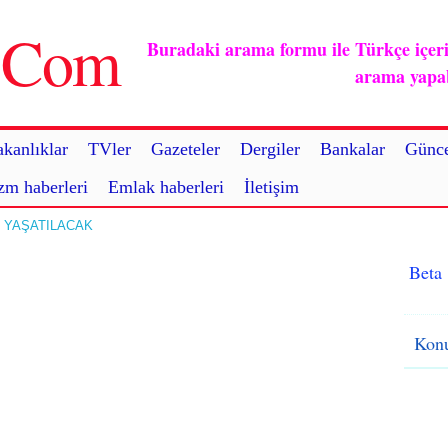
u.Com
Buradaki arama formu ile Türkçe içerikl
arama yapabi
kanlıklar
TVler
Gazeteler
Dergiler
Bankalar
Günce
zm haberleri
Emlak haberleri
İletişim
E YAŞATILACAK
Beta
Konu