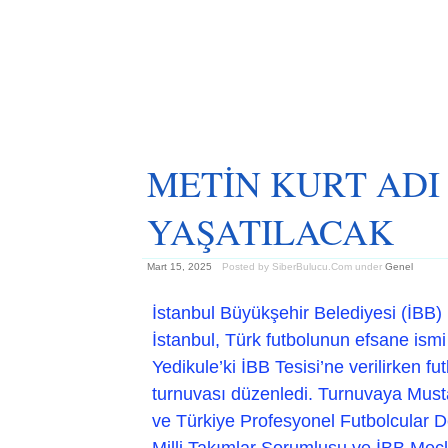
METİN KURT ADI 
YAŞATILACAK
Mart 15, 2025
Posted by SiberBulucu.Com
under
Genel
İstanbul Büyükşehir Belediyesi (İBB) 
İstanbul, Türk futbolunun efsane ismi
Yedikule’ki İBB Tesisi’ne verilirken f
turnuvası düzenledi. Turnuvaya Mustafa
ve Türkiye Profesyonel Futbolcular 
Milli Takımlar Sorumlusu ve İBB Mec