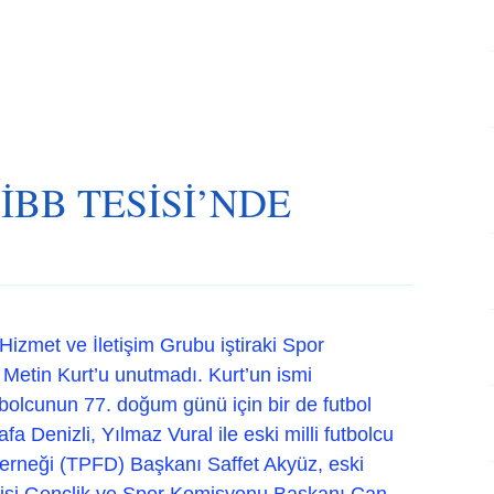
İBB TESİSİ’NDE
Hizmet ve İletişim Grubu iştiraki Spor
 Metin Kurt’u unutmadı. Kurt’un ismi
utbolcunun 77. doğum günü için bir de futbol
 Denizli, Yılmaz Vural ile eski milli futbolcu
Derneği (TPFD) Başkanı Saffet Akyüz, eski
lisi Gençlik ve Spor Komisyonu Başkanı Can