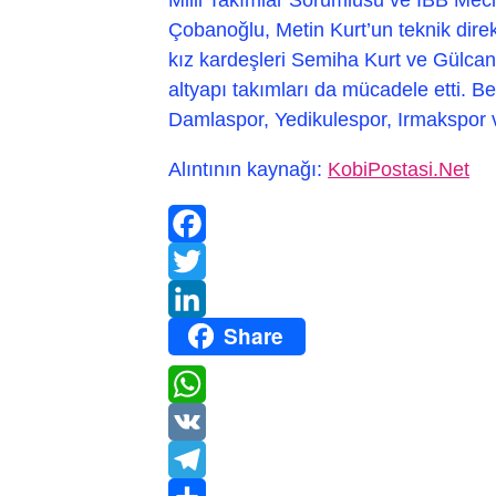
Çobanoğlu, Metin Kurt’un teknik direk
kız kardeşleri Semiha Kurt ve Gülcan
altyapı takımları da mücadele etti. B
Damlaspor, Yedikulespor, Irmakspor
Alıntının kaynağı:
KobiPostasi.Net
Facebook
Twitter
Share
LinkedIn
WhatsApp
VK