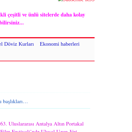
i çeşitli ve ünlü sitelerde daha kolay
lirsiniz...
l Döviz Kurları
Ekonomi haberleri
 başlıkları…
63. Uluslararası Antalya Altın Portakal
Film Festivali’nde Ulusal Uzun Jüri