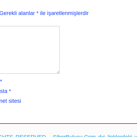
Gerekli alanlar
*
ile işaretlenmişlerdir
*
sta
*
net sitesi
HTS RESERVED... SiberBulucu.Com dış linklerdeki ve ka