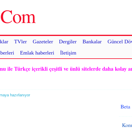
u.Com
klar
TVler
Gazeteler
Dergiler
Bankalar
Güncel Döv
berleri
Emlak haberleri
İletişim
ile Türkçe içerikli çeşitli ve ünlü sitelerde daha kolay a
rmaya hazırlanıyor
Beta
Konu