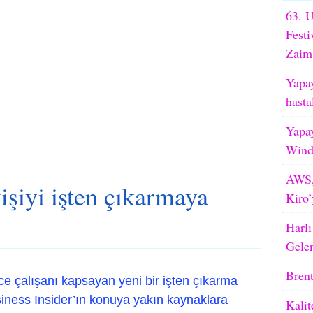
63. U
Festi
Zaim
Yapay
hasta
Yapay
WindB
AWS,
işiyi işten çıkarmaya
Kiro’
Harlı
Gele
Brent
ce çalışanı kapsayan yeni bir işten çıkarma
siness Insider’ın konuya yakın kaynaklara
Kalit