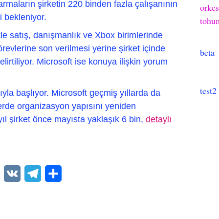
karmaların şirketin 220 binden fazla çalışanının
orkes
 bekleniyor.
tohum
kle satış, danışmanlık ve Xbox birimlerinde
revlerine son verilmesi yerine şirket içinde
beta
belirtiliyor. Microsoft ise konuya ilişkin yorum
test2
rıyla başlıyor. Microsoft geçmiş yıllarda da
erde organizasyon yapısını yeniden
yıl şirket önce mayısta yaklaşık 6 bin,
detaylı
WhatsApp
VK
Telegram
Paylaş