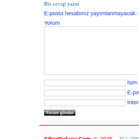
Bir cevap yazın
E-posta hesabınız yayımlanmayacak.
Yorum
İsim
E-po
İnter
SiberBulucu.Com
©
2026...
ALL RIG