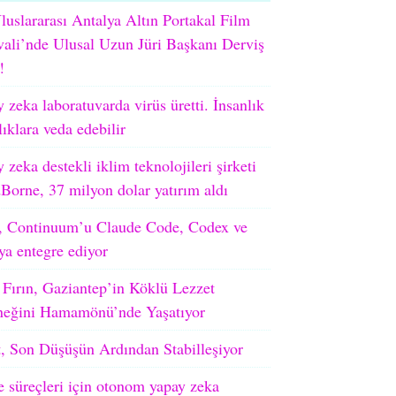
luslararası Antalya Altın Portakal Film
vali’nde Ulusal Uzun Jüri Başkanı Derviş
!
 zeka laboratuvarda virüs üretti. İnsanlık
lıklara veda edebilir
 zeka destekli iklim teknolojileri şirketi
orne, 37 milyon dolar yatırım aldı
 Continuum’u Claude Code, Codex ve
ya entegre ediyor
 Fırın, Gaziantep’in Köklü Lezzet
neğini Hamamönü’nde Yaşatıyor
, Son Düşüşün Ardından Stabilleşiyor
e süreçleri için otonom yapay zeka