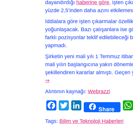
dayandırdığı
haberine göre
, işten çı
yüzde 2,5’inden daha azını etkilemesi
İddialara göre işten çıkarmalar özelli
yoğunlaşacak. Bazı çalışanlara ise gö
farklı pozisyonlar teklif edilebileceği 
yapmadı.
Şirketin yeni mali yılı 1 Temmuz itiba
mali yılın başlangıcına yakın döneml
şekillendiren kararlar almıştı. Geçen 
⇒
Alıntının kaynağı:
Webrazzi
Facebook
Twitter
LinkedIn
Share
Tags:
Bilim ve Teknoloji Haberleri