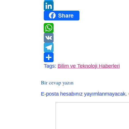
Twitter
Share
LinkedIn
WhatsApp
VK
Telegram
Tags:
Bilim ve Teknoloji Haberleri
Paylaş
Bir cevap yazın
E-posta hesabınız yayımlanmayacak.