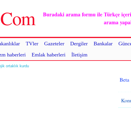
u.Com
Buradaki arama formu ile Türkçe içerikl
arama yapabi
kanlıklar
TVler
Gazeteler
Dergiler
Bankalar
Günce
zm haberleri
Emlak haberleri
İletişim
jik ortaklık kurdu
Beta
Konu