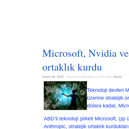
Microsoft, Nvidia ve
ortaklık kurdu
Kasım 18, 2025
Posted by SiberBulucu.Com
under
Genel
Teknoloji devleri 
üzerine stratejik o
dolara kadar, Micr
ABD’li teknoloji şirketi Microsoft, çip 
Anthropic, stratejik ortaklık kurduklar