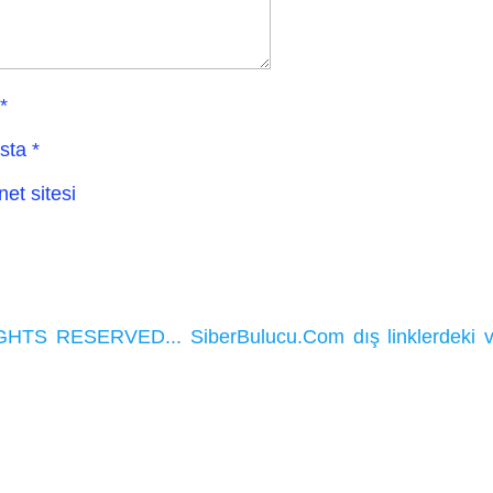
*
sta
*
net sitesi
HTS RESERVED... SiberBulucu.Com dış linklerdeki ve ka