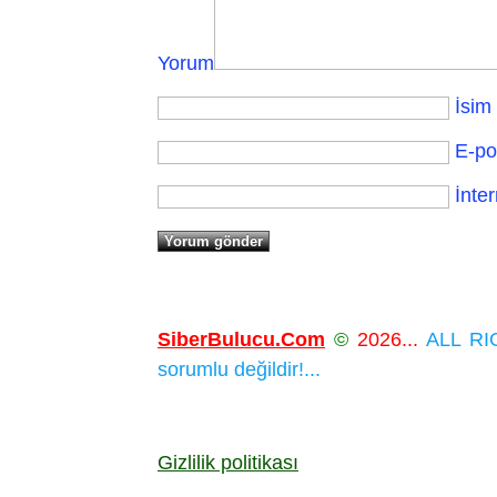
Yorum
İsim
E-po
İnter
SiberBulucu.Com
©
2026...
ALL RIG
sorumlu değildir!...
Gizlilik politikası