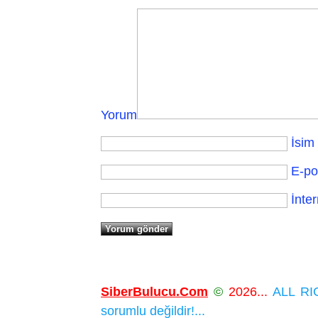
Yorum
İsim
E-po
İnter
SiberBulucu.Com
©
2026...
ALL RIG
sorumlu değildir!...