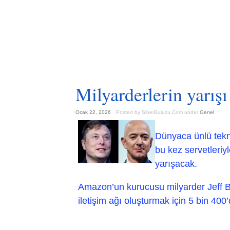
Milyarderlerin yarışı
Ocak 22, 2026
Posted by SiberBulucu.Com
under
Genel
Dünyaca ünlü tekno
bu kez servetleriyl
yarışacak.
Amazon’un kurucusu milyarder Jeff Bez
iletişim ağı oluşturmak için 5 bin 400’