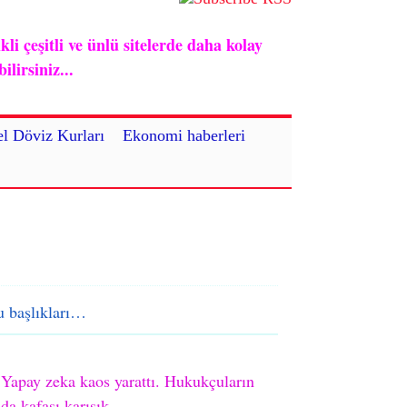
i çeşitli ve ünlü sitelerde daha kolay
lirsiniz...
l Döviz Kurları
Ekonomi haberleri
 başlıkları…
Yapay zeka kaos yarattı. Hukukçuların
da kafası karışık