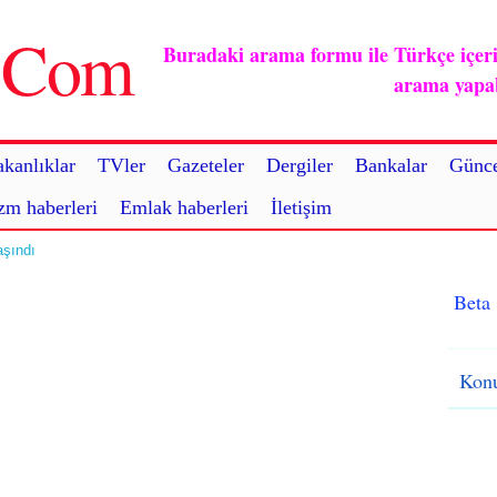
u.Com
Buradaki arama formu ile Türkçe içerikl
arama yapabi
kanlıklar
TVler
Gazeteler
Dergiler
Bankalar
Günce
zm haberleri
Emlak haberleri
İletişim
aşındı
Beta
Konu