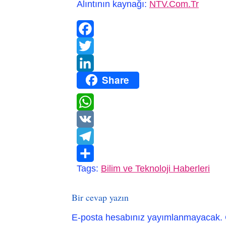
Alıntının kaynağı:
NTV.Com.Tr
Facebook
Twitter
Share
LinkedIn
WhatsApp
VK
Telegram
Tags:
Bilim ve Teknoloji Haberleri
Paylaş
Bir cevap yazın
E-posta hesabınız yayımlanmayacak.