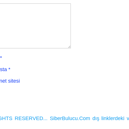
*
sta
*
net sitesi
HTS RESERVED... SiberBulucu.Com dış linklerdeki ve ka