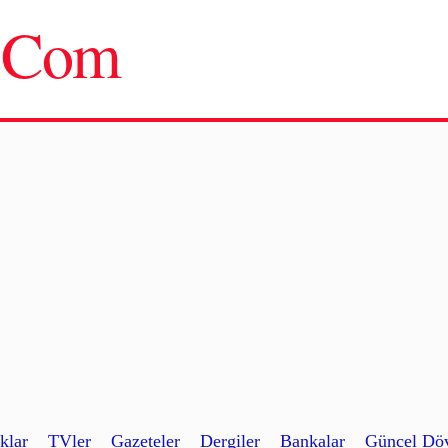
u.Com
klar
TVler
Gazeteler
Dergiler
Bankalar
Güncel Döv