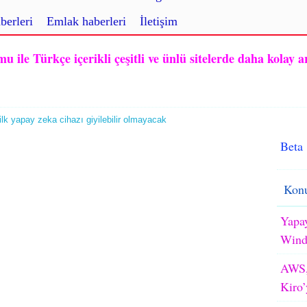
berleri
Emlak haberleri
İletişim
ile Türkçe içerikli çeşitli ve ünlü sitelerde daha kolay a
ilk yapay zeka cihazı giyilebilir olmayacak
Beta
Konu
Yapay
WindB
AWS,
Kiro’