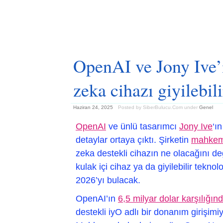
OpenAI ve Jony Ive’ı
zeka cihazı giyilebi
Haziran 24, 2025
Posted by SiberBulucu.Com
under
Genel
OpenAI
ve ünlü tasarımcı
Jony Ive
‘ı
detaylar ortaya çıktı. Şirketin
mahkem
zeka destekli cihazın ne olacağını de
kulak içi cihaz ya da giyilebilir tekn
2026’yı bulacak.
OpenAI’ın
6,5 milyar dolar karşılığınd
destekli iyO adlı bir donanım girişim