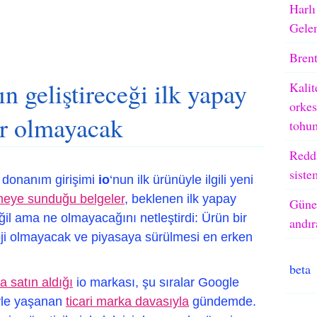
Harlı
Gele
Brent
n geliştireceği ilk yapay
Kalit
orkes
lir olmayacak
tohum
Reddi
siste
n donanım girişimi
io
‘nun ilk ürünüyle ilgili yeni
eye sunduğu belgeler
, beklenen ilk yapay
Güneş
ğil ama ne olmayacağını netleştirdi: Ürün bir
andır
oloji olmayacak ve piyasaya sürülmesi en erken
beta
a satın aldığı
io markası, şu sıralar Google
iyle yaşanan
ticari marka davasıyla
gündemde.