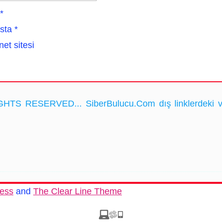
*
sta
*
net sitesi
HTS RESERVED... SiberBulucu.Com dış linklerdeki ve ka
ess
and
The Clear Line Theme