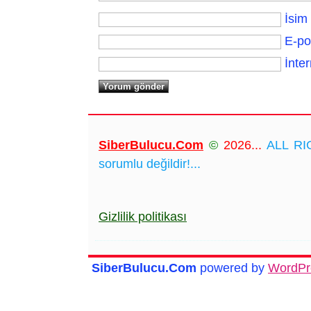
İsim
E-po
İnter
SiberBulucu.Com
©
2026...
ALL RIG
sorumlu değildir!...
Gizlilik politikası
SiberBulucu.Com
powered by
WordPr