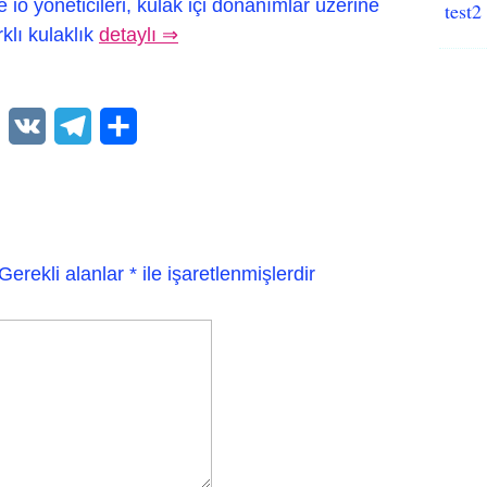
o yöneticileri, kulak içi donanımlar üzerine
test2
klı kulaklık
detaylı ⇒
WhatsApp
VK
Telegram
Paylaş
Gerekli alanlar
*
ile işaretlenmişlerdir