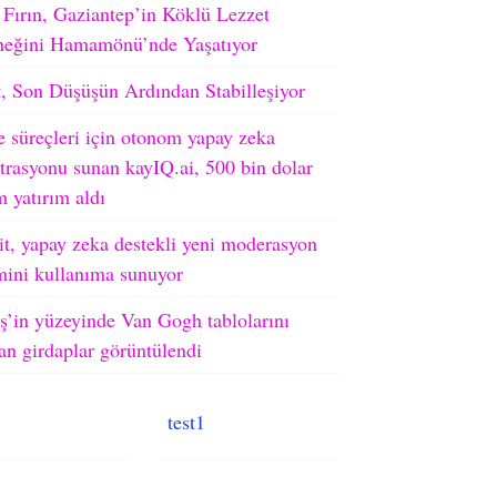
 Fırın, Gaziantep’in Köklü Lezzet
neğini Hamamönü’nde Yaşatıyor
, Son Düşüşün Ardından Stabilleşiyor
e süreçleri için otonom yapay zeka
trasyonu sunan kayIQ.ai, 500 bin dolar
 yatırım aldı
t, yapay zeka destekli yeni moderasyon
mini kullanıma sunuyor
’in yüzeyinde Van Gogh tablolarını
an girdaplar görüntülendi
test1