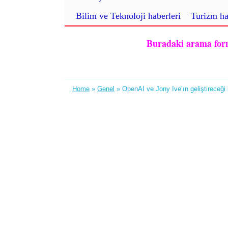
Bilim ve Teknoloji haberleri
Turizm ha
Buradaki arama formu 
Home
»
Genel
» OpenAI ve Jony Ive’ın geliştireceği 