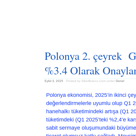
Polonya 2. çeyrek
%3.4 Olarak Onayla
Eylül 3, 2025
Posted by SiberBulucu.Com
under
Genel
Polonya ekonomisi, 2025’in ikinci çe
değerlendirmelerle uyumlu olup Q1 202
hanehalkı tüketimindeki artışa (Q1 20
tüketimdeki (Q1 2025’teki %2,4’e karş
sabit sermaye oluşumundaki büyüme y
ticaret olumsuz katkı sağladı. Mevsim