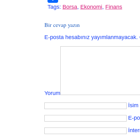
Tags:
Borsa
,
Ekonomi
,
Finans
Paylaş
Bir cevap yazın
E-posta hesabınız yayımlanmayacak.
Yorum
İsim
E-po
İnter