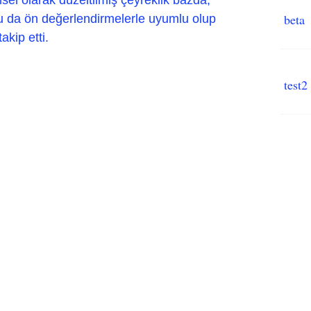
beta
 da ön değerlendirmelerle uyumlu olup
kip etti.
test2