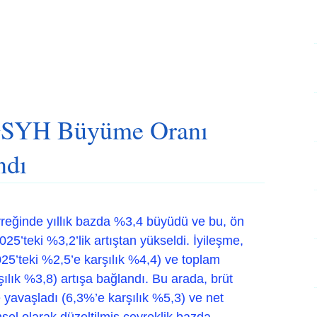
 GSYH Büyüme Oranı
ndı
yreğinde yıllık bazda %3,4 büyüdü ve bu, ön
5’teki %3,2’lik artıştan yükseldi. İyileşme,
25’teki %2,5’e karşılık %4,4) ve toplam
ılık %3,8) artışa bağlandı. Bu arada, brüt
avaşladı (6,3%’e karşılık %5,3) ve net
sel olarak düzeltilmiş çeyreklik bazda,