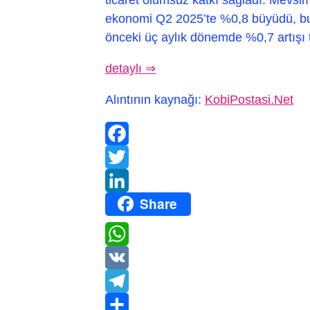
ekonomi Q2 2025’te %0,8 büyüdü, bu
önceki üç aylık dönemde %0,7 artışı ta
detaylı ⇒
Alıntının kaynağı:
KobiPostasi.Net
Facebook
Twitter
Share
LinkedIn
WhatsApp
VK
Telegram