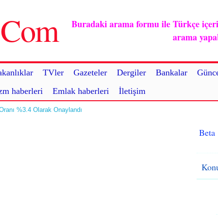
u.Com
Buradaki arama formu ile Türkçe içerikl
arama yapabi
kanlıklar
TVler
Gazeteler
Dergiler
Bankalar
Günce
zm haberleri
Emlak haberleri
İletişim
ranı %3.4 Olarak Onaylandı
Beta
Konu