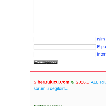
İsim
E-po
İnter
SiberBulucu.Com
©
2026...
ALL RIG
sorumlu değildir!...