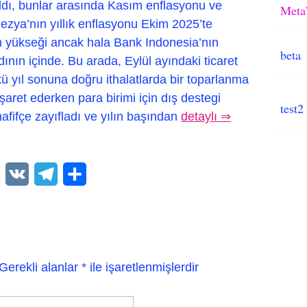
 aldı, bunlar arasında Kasım enflasyonu ve
Meta’
nezya’nın yıllık enflasyonu Ekim 2025’te
en yükseği ancak hala Bank Indonesia’nın
beta
ının içinde. Bu arada, Eylül ayındaki ticaret
nkü yıl sonuna doğru ithalatlarda bir toparlanma
şaret ederken para birimi için dış destegi
test2
hafifçe zayıfladı ve yılın başından
detaylı ⇒
WhatsApp
VK
Telegram
Paylaş
Gerekli alanlar
*
ile işaretlenmişlerdir