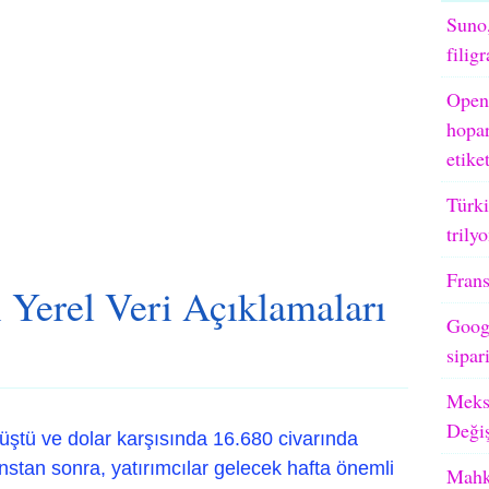
Suno,
filig
OpenA
hopar
etike
Türki
trily
Frans
Yerel Veri Açıklamaları
Googl
sipar
Meks
Deği
ştü ve dolar karşısında 16.680 civarında
nstan sonra, yatırımcılar gelecek hafta önemli
Mahk