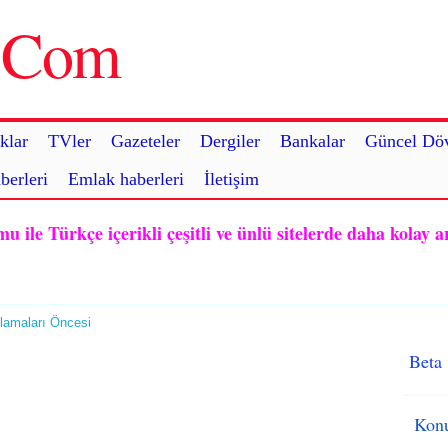
u.Com
klar
TVler
Gazeteler
Dergiler
Bankalar
Güncel Döv
berleri
Emlak haberleri
İletişim
ile Türkçe içerikli çeşitli ve ünlü sitelerde daha kolay a
lamaları Öncesi
Beta
Konu