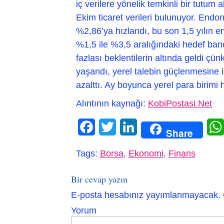
iç verilere yönelik temkinli bir tutum
Ekim ticaret verileri bulunuyor. Endo
%2,86’ya hızlandı, bu son 1,5 yılın 
%1,5 ile %3,5 aralığındaki hedef band
fazlası beklentilerin altında geldi çü
yaşandı, yerel talebin güçlenmesine i
azalttı. Ay boyunca yerel para birimi 
Alıntının kaynağı:
KobiPostasi.Net
Facebook
Twitter
LinkedIn
Share
Tags:
Borsa
,
Ekonomi
,
Finans
Bir cevap yazın
E-posta hesabınız yayımlanmayacak.
Yorum