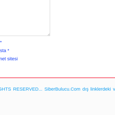
*
sta
*
net sitesi
HTS RESERVED... SiberBulucu.Com dış linklerdeki ve ka