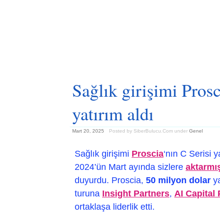
Sağlık girişimi Pros
yatırım aldı
Mart 20, 2025
Posted by SiberBulucu.Com
under
Genel
Sağlık girişimi
Proscia
‘nın C Serisi y
2024’ün Mart ayında sizlere
aktarmış
duyurdu. Proscia,
50 milyon dolar
ya
turuna
Insight Partners
,
AI Capital
ortaklaşa liderlik etti.