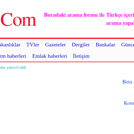
u.Com
Buradaki arama formu ile Türkçe içerikl
arama yapabi
kanlıklar
TVler
Gazeteler
Dergiler
Bankalar
Günce
zm haberleri
Emlak haberleri
İletişim
lar yatırım aldı
Beta
Konu