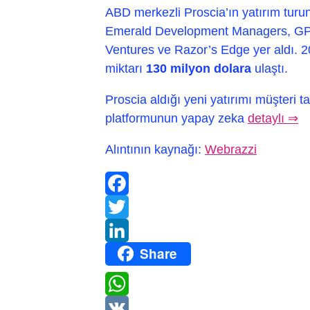
ABD merkezli Proscia’ın yatırım tur
Emerald Development Managers, GPG
Ventures ve Razor’s Edge yer aldı. 20
miktarı
130 milyon dolara
ulaştı.
Proscia aldığı yeni yatırımı müşteri 
platformunun yapay zeka
detaylı ⇒
Alıntının kaynağı:
Webrazzi
Facebook
Twitter
Share
LinkedIn
WhatsApp