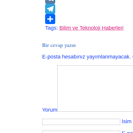
VK
Telegram
Tags:
Bilim ve Teknoloji Haberleri
Paylaş
Bir cevap yazın
E-posta hesabınız yayımlanmayacak.
Yorum
İsim