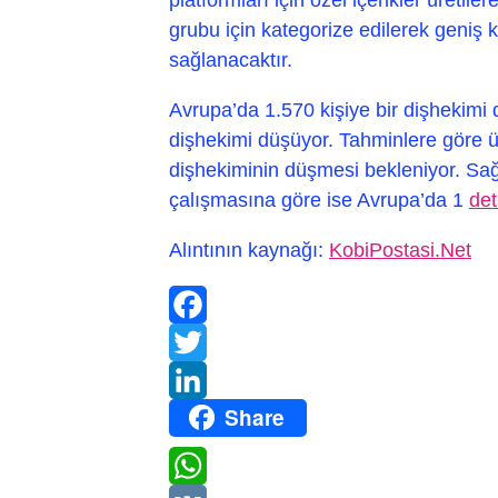
grubu için kategorize edilerek geniş ki
sağlanacaktır.
Avrupa’da 1.570 kişiye bir dişhekimi 
dişhekimi düşüyor. Tahminlere göre ül
dişhekiminin düşmesi bekleniyor. Sağlı
çalışmasına göre ise Avrupa’da 1
det
Alıntının kaynağı:
KobiPostasi.Net
Facebook
Twitter
Share
LinkedIn