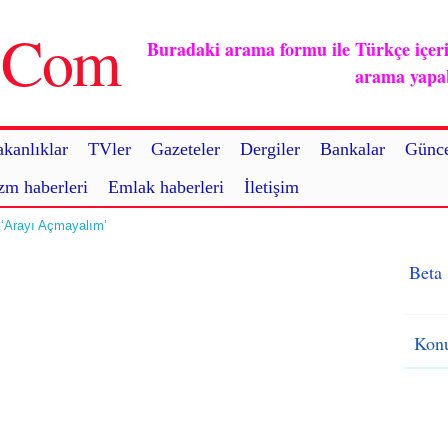
u.Com
Buradaki arama formu ile Türkçe içerikl
arama yapabi
kanlıklar
TVler
Gazeteler
Dergiler
Bankalar
Günce
zm haberleri
Emlak haberleri
İletişim
i: ‘Arayı Açmayalım’
Beta
Konu