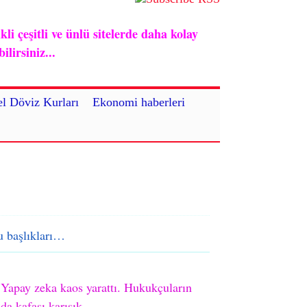
i çeşitli ve ünlü sitelerde daha kolay
lirsiniz...
l Döviz Kurları
Ekonomi haberleri
 başlıkları…
Yapay zeka kaos yarattı. Hukukçuların
da kafası karışık