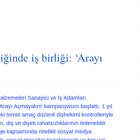
ğinde iş birliği: ‘Arayı
Malzemeleri Sanayici ve İş Adamları
Arayı Açmayalım’ kampanyasını başlattı. 1 yıl
ki temel amaç düzenli dişhekimi kontrolleriyle
 diş ve dişeti rahatsızlıklarının önlenebilir
oje kapsamında nitelikli sosyal medya
erek, sosyal mesajlar hazırlanacak ve her yaş