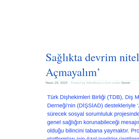
Sağlıkta devrim niteli
Açmayalım’
Nisan 26, 2025
Posted by SiberBulucu.Com
under
Genel
Türk Dişhekimleri Birliği (TDB), Diş 
Derneği’nin (DİŞSİAD) destekleriyle ‘
sürecek sosyal sorumluluk projesinde
genel sağlığın korunabileceği mesajını,
olduğu bilincini tabana yaymaktır. Pr
platformları için özel içerikler üretil