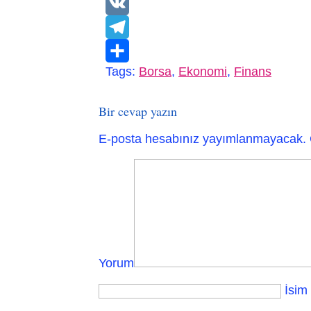
WhatsApp
VK
Telegram
Tags:
Borsa
,
Ekonomi
,
Finans
Paylaş
Bir cevap yazın
E-posta hesabınız yayımlanmayacak.
Yorum
İsim