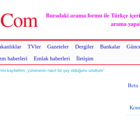
u.Com
Buradaki arama formu ile Türkçe içerikl
arama yapabi
kanlıklar
TVler
Gazeteler
Dergiler
Bankalar
Günce
zm haberleri
Emlak haberleri
İletişim
rimi kaybettim, yürümenin nasıl bir şey olduğunu unuttum”
Beta
Konu