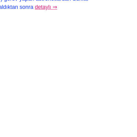
aldıktan sonra
detaylı ⇒