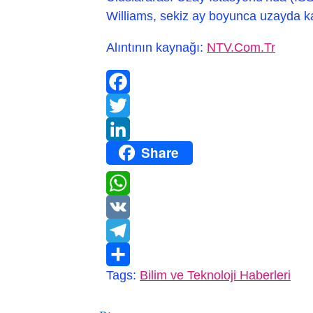
Williams, sekiz ay boyunca uzayda k
Alıntının kaynağı:
NTV.Com.Tr
Facebook
Twitter
Share
LinkedIn
WhatsApp
VK
Telegram
Tags:
Bilim ve Teknoloji Haberleri
Paylaş