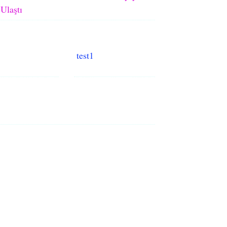
Ulaştı
test1