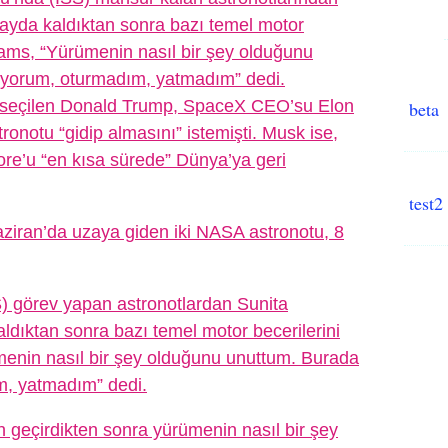
ayda kaldıktan sonra bazı temel motor
lliams, “Yürümenin nasıl bir şey olduğunu
uyorum, oturmadım, yatmadım” dedi.
 seçilen Donald Trump, SpaceX CEO’su Elon
beta
onotu “gidip almasını” istemişti. Musk ise,
re’u “en kısa sürede” Dünya’ya geri
test2
Haziran’da uzaya giden iki NASA astronotu, 8
S) görev yapan astronotlardan Sunita
ldıktan sonra bazı temel motor becerilerini
ümenin nasıl bir şey olduğunu unuttum. Burada
m, yatmadım” dedi.
 geçirdikten sonra yürümenin nasıl bir şey