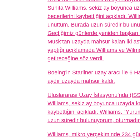
Sunita Williams, sekiz ay boyunca uz
becerilerini kaybettiğini açıkladı. Wi
unuttum. Burada uzun süredir bulun
Geçtiğimiz günlerde yeniden başkan
Musk’tan uzayda mahsur kalan iki astr
yaptığı açıklamada Williams ve Wilmo
getireceğine söz verdi.
Boeing’in Starliner uzay aracı ile 6 
aydır uzayda mahsur kaldı.
Uluslararası Uzay İstasyonu’nda (IS
Williams, sekiz ay boyunca uzayda ka
kaybettiğini açıkladı. Williams, “Yür
uzun süredir bulunuyorum, oturmadı
Williams, mikro yerçekiminde 234 gün