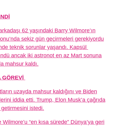
NDİ
arkadaşı 62 yaşındaki Barry Wilmore’ın
onu’nda sekiz gün geçirmeleri gerekiyordu
nde teknik sorunlar yaşandı. Kapsül
ndü ancak iki astronot en az Mart sonuna
da mahsur kaldı.
 GÖREVİ
ların uzayda mahsur kaldığını ve Biden
lerini iddia etti. Trump, Elon Musk’a çağrıda
getirmesini istedi.
e Wilmore’u “en kısa sürede” Dünya’ya geri