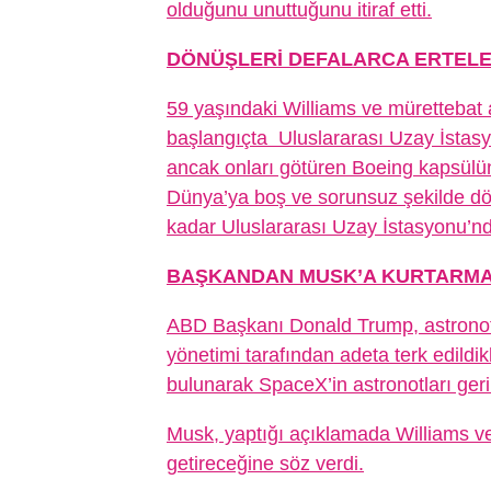
olduğunu unuttuğunu itiraf etti.
DÖNÜŞLERİ DEFALARCA ERTELE
59 yaşındaki Williams ve mürettebat 
başlangıçta Uluslararası Uzay İstasy
ancak onları götüren Boeing kapsülü
Dünya’ya boş ve sorunsuz şekilde dö
kadar Uluslararası Uzay İstasyonu’n
BAŞKANDAN MUSK’A KURTARMA
ABD Başkanı Donald Trump, astronot
yönetimi tarafından adeta terk edildik
bulunarak SpaceX’in astronotları geri 
Musk, yaptığı açıklamada Williams v
getireceğine söz verdi.