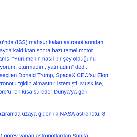
u’nda (ISS) mahsur kalan astronotlarından
ayda kaldıktan sonra bazı temel motor
lliams, “Yürümenin nasıl bir şey olduğunu
uyorum, oturmadım, yatmadım” dedi.
 seçilen Donald Trump, SpaceX CEO’su Elon
onotu “gidip almasını” istemişti. Musk ise,
re’u “en kısa sürede” Dünya’ya geri
Haziran’da uzaya giden iki NASA astronotu, 8
S) görev yapan astronotlardan Sunita