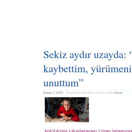
Sekiz aydır uzayda: 
kaybettim, yürümenin
unuttum”
Şubat 1, 2025
Posted by SiberBulucu.Com
under
Genel
NASA’nın Uluslararası Uzay İstasyon