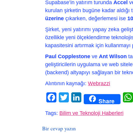
Supabase’in yatırım turunda
Accel
v
kurulan şirketin bugüne kadar aldığı 
üzerine
çıkarken, değerlemesi ise
10
Şirket, yeni yatırımı yapay zeka gelişti
özellikle yeni ölçeklendirme teknoloj
kapasitesini artırmak için kullanmayı 
Paul Copplestone
ve
Ant Wilson
ta
geliştiricilerin uygulama ve web sitel
(backend) altyapıyı sağlayan bir tekn
Alıntının kaynağı:
Webrazzi
Facebook
Twitter
LinkedIn
Share
Tags:
Bilim ve Teknoloji Haberleri
Bir cevap yazın