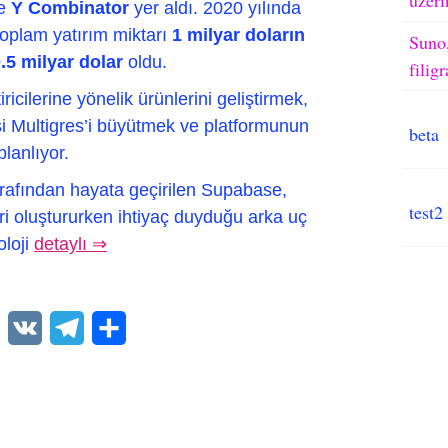
e
Y Combinator
yer aldı. 2020 yılında
toplam yatırım miktarı
1 milyar doların
Suno,
.5 milyar dolar
oldu.
filig
ricilerine yönelik ürünlerini geliştirmek,
isi Multigres’i büyütmek ve platformunun
beta
planlıyor.
rafından hayata geçirilen Supabase,
test2
eri oluştururken ihtiyaç duyduğu arka uç
oloji
detaylı ⇒
WhatsApp
VK
Telegram
Paylaş