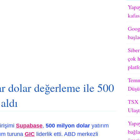
Yapay
kafas
Googl
başla
Siber
çok h
platf
Temm
r dolar değerleme ile 500
Düşü
aldı
TSX M
Ulaşt
Yapay
irişimi
Supabase
,
500 milyon dolar
yatırım
bağla
ırım turuna
GIC
liderlik etti. ABD merkezli
üzeri