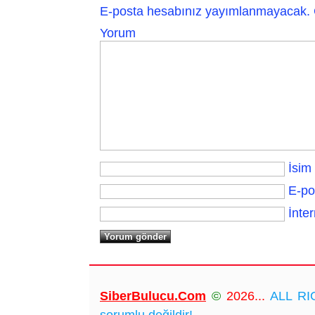
E-posta hesabınız yayımlanmayacak.
Yorum
İsim
E-po
İnter
SiberBulucu.Com
©
2026...
ALL RIG
sorumlu değildir!...