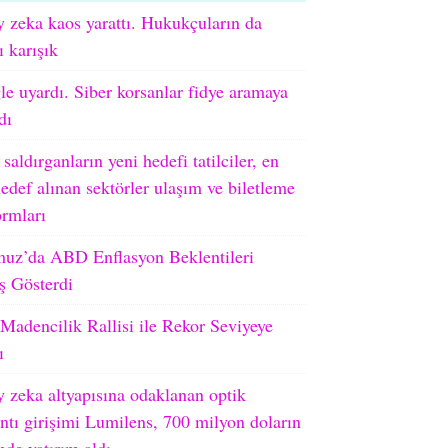
 zeka kaos yarattı. Hukukçuların da
ı karışık
e uyardı. Siber korsanlar fidye aramaya
dı
 saldırganların yeni hedefi tatilciler, en
edef alınan sektörler ulaşım ve biletleme
ormları
uz’da ABD Enflasyon Beklentileri
ş Gösterdi
adencilik Rallisi ile Rekor Seviyeye
ı
 zeka altyapısına odaklanan optik
ntı girişimi Lumilens, 700 milyon doların
nde yatırım aldı