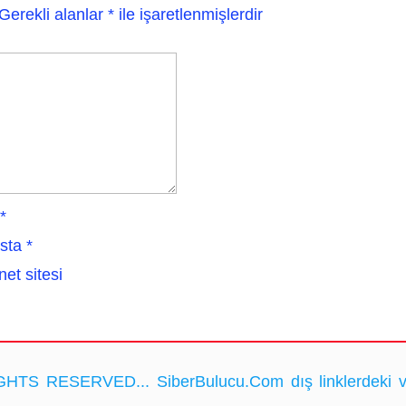
Gerekli alanlar
*
ile işaretlenmişlerdir
*
sta
*
net sitesi
HTS RESERVED... SiberBulucu.Com dış linklerdeki ve ka