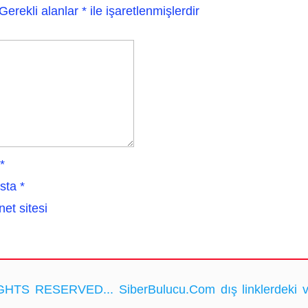
Gerekli alanlar
*
ile işaretlenmişlerdir
*
sta
*
net sitesi
HTS RESERVED... SiberBulucu.Com dış linklerdeki ve ka