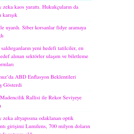
 zeka kaos yarattı. Hukukçuların da
ı karışık
e uyardı. Siber korsanlar fidye aramaya
dı
 saldırganların yeni hedefi tatilciler, en
edef alınan sektörler ulaşım ve biletleme
ormları
uz’da ABD Enflasyon Beklentileri
ş Gösterdi
adencilik Rallisi ile Rekor Seviyeye
ı
 zeka altyapısına odaklanan optik
ntı girişimi Lumilens, 700 milyon doların
nde yatırım aldı