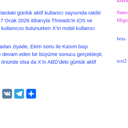
Suno,
rdaki günlük aktif kullanıcı sayısında rakibi
filig
 7 Ocak 2026 itibarıyla Threads’in iOS ve
 kullanıcısı bulunurken X’in mobil kullanıcı
beta
amadan ziyade, Ekim sonu ile Kasım başı
lde devam eden bir büyüme sonucu gerçekleşti.
test2
önünde olsa da X’in ABD’deki günlük aktif
WhatsApp
VK
Telegram
Paylaş