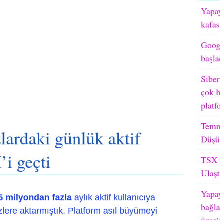
Yapay
kafas
Googl
başla
Siber
çok h
platf
Temm
lardaki günlük aktif
Düşü
’i geçti
TSX M
Ulaşt
Yapay
5 milyondan fazla
aylık aktif kullanıcıya
bağla
lere aktarmıştık. Platform asıl büyümeyi
üzeri