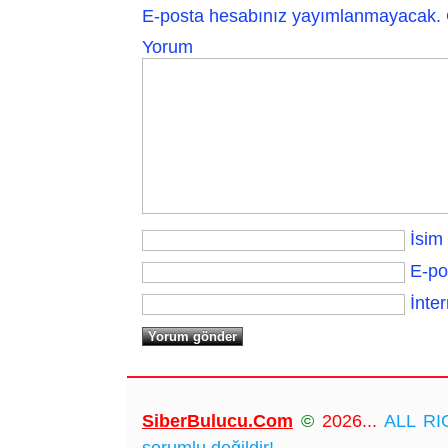
E-posta hesabınız yayımlanmayacak.
Yorum
İsim
E-po
İnter
SiberBulucu.Com
©
2026...
ALL RIG
sorumlu değildir!...