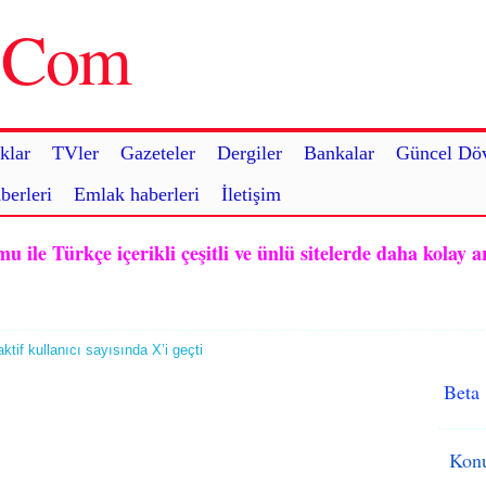
u.Com
klar
TVler
Gazeteler
Dergiler
Bankalar
Güncel Döv
berleri
Emlak haberleri
İletişim
ile Türkçe içerikli çeşitli ve ünlü sitelerde daha kolay a
tif kullanıcı sayısında X’i geçti
Beta
Konu