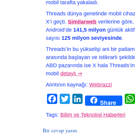
mobil tarafta yakaladı.
Threads dünya genelinde mobil cihazla
X’i geçti.
Similarweb
verilerine göre,
Android’de
141,5 milyon
günlük aktif
sayısı
125 milyon seviyesinde
.
Threads’in bu yükselişi ani bir patl
arasında başlayan ve istikrarlı şeki
ABD pazarında ise X hala Threads’in 
mobil
detaylı ⇒
Alıntının kaynağı:
Webrazzi
Facebook
Twitter
LinkedIn
Share
Tags:
Bilim ve Teknoloji Haberleri
Bir cevap yazın