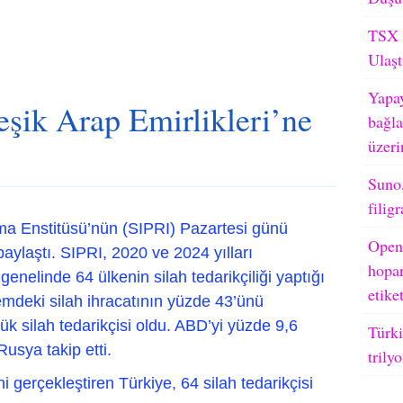
TSX M
Ulaşt
Yapay
leşik Arap Emirlikleri’ne
bağla
üzeri
Suno,
filig
ma Enstitüsü’nün (SIPRI) Pazartesi günü
OpenA
ri paylaştı. SIPRI, 2020 ve 2024 yılları
hopar
enelinde 64 ülkenin silah tedarikçiliği yaptığı
etike
emdeki silah ihracatının yüzde 43’ünü
k silah tedarikçisi oldu. ABD’yi yüzde 9,6
Türki
usya takip etti.
trily
i gerçekleştiren Türkiye, 64 silah tedarikçisi