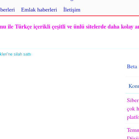
berleri
Emlak haberleri
İletişim
ile Türkçe içerikli çeşitli ve ünlü sitelerde daha kolay a
leri’ne silah sattı
Beta
Konu
Siber
çok h
platf
Temm
Düşü