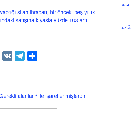
beta
ptığı silah ihracatı, bir önceki beş yıllık
ndaki satışına kıyasla yüzde 103 arttı.
test2
WhatsApp
VK
Telegram
Paylaş
Gerekli alanlar
*
ile işaretlenmişlerdir