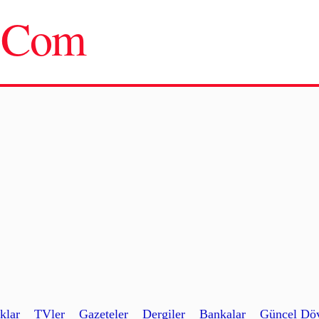
u.Com
klar
TVler
Gazeteler
Dergiler
Bankalar
Güncel Döv