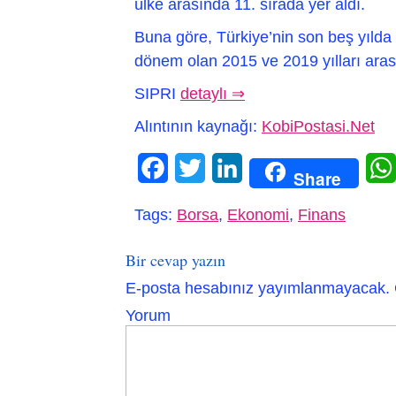
ülke arasında 11. sırada yer aldı.
Buna göre, Türkiye’nin son beş yılda ya
dönem olan 2015 ve 2019 yılları arası
SIPRI
detaylı ⇒
Alıntının kaynağı:
KobiPostasi.Net
Facebook
Twitter
LinkedIn
Share
Tags:
Borsa
,
Ekonomi
,
Finans
Bir cevap yazın
E-posta hesabınız yayımlanmayacak.
Yorum