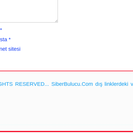
*
sta
*
net sitesi
HTS RESERVED... SiberBulucu.Com dış linklerdeki ve ka