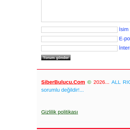
İsim
E-po
İnter
SiberBulucu.Com
©
2026...
ALL RIG
sorumlu değildir!...
Gizlilik politikası