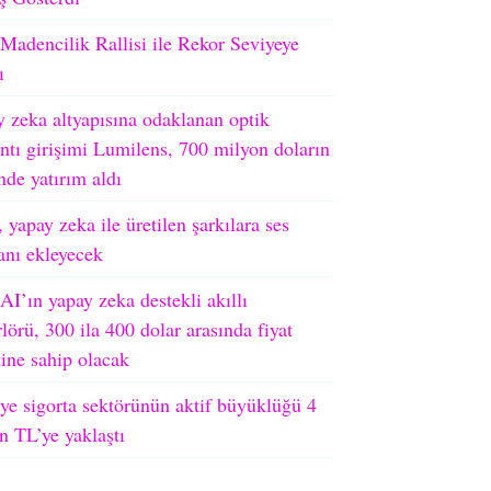
adencilik Rallisi ile Rekor Seviyeye
ı
 zeka altyapısına odaklanan optik
ntı girişimi Lumilens, 700 milyon doların
nde yatırım aldı
 yapay zeka ile üretilen şarkılara ses
ranı ekleyecek
I’ın yapay zeka destekli akıllı
lörü, 300 ila 400 dolar arasında fiyat
tine sahip olacak
ye sigorta sektörünün aktif büyüklüğü 4
on TL’ye yaklaştı