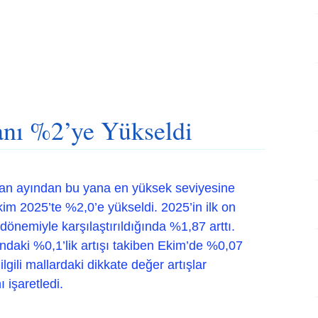
anı %2’ye Yükseldi
iran ayından bu yana en yüksek seviyesine
im 2025’te %2,0’e yükseldi. 2025’in ilk on
 dönemiyle karşılaştırıldığında %1,87 arttı.
ayındaki %0,1’lik artışı takiben Ekim’de %0,07
 ilgili mallardaki dikkate değer artışlar
ı işaretledi.