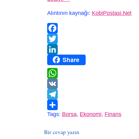
Alıntının kaynağı:
KobiPostasi.Net
Facebook
Twitter
Share
LinkedIn
WhatsApp
VK
Telegram
Tags:
Borsa
,
Ekonomi
,
Finans
Paylaş
Bir cevap yazın