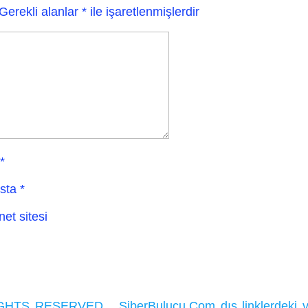
Gerekli alanlar
*
ile işaretlenmişlerdir
*
sta
*
net sitesi
HTS RESERVED... SiberBulucu.Com dış linklerdeki ve ka