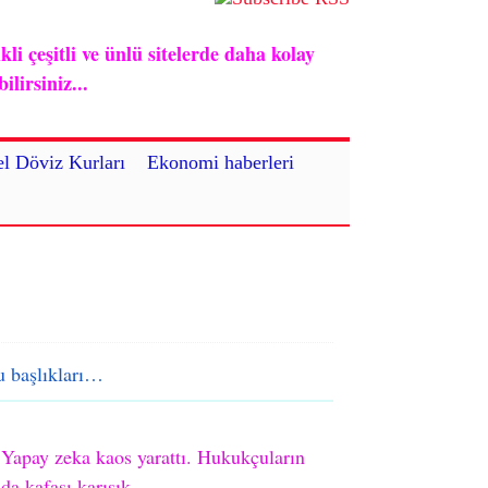
i çeşitli ve ünlü sitelerde daha kolay
lirsiniz...
l Döviz Kurları
Ekonomi haberleri
 başlıkları…
Yapay zeka kaos yarattı. Hukukçuların
da kafası karışık