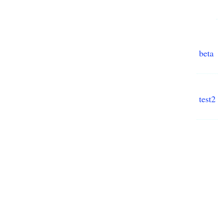
beta
test2