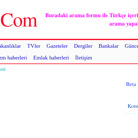
u.Com
Buradaki arama formu ile Türkçe içerikl
arama yapabi
kanlıklar
TVler
Gazeteler
Dergiler
Bankalar
Günce
zm haberleri
Emlak haberleri
İletişim
ldi
Beta
Konu