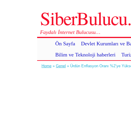
SiberBuluc
Faydalı İnternet Bulucusu…
Ön Sayfa
Devlet Kurumları ve Ba
Bilim ve Teknoloji haberleri
Turi
Home
»
Genel
» Ürdün Enflasyon Oranı %2’ye Yükse