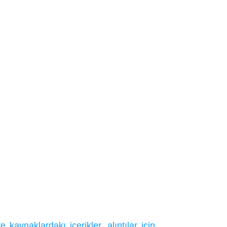
ynaklardakı içerikler, alıntılar için