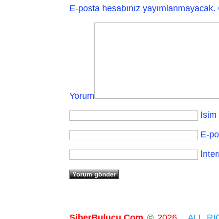
E-posta hesabınız yayımlanmayacak.
Yorum
İsim
E-po
İnter
SiberBulucu.Com
©
2026...
ALL RIG